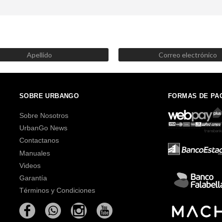
SUSCRÍBETE AHORA
Recibe las mejores promociones, descuentos y novedades
SOBRE URBANGO
FORMAS DE PA
Sobre Nosotros
UrbanGo News
Contactanos
Manuales
Videos
Garantía
Términos y Condiciones