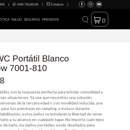
492
|
+569 76148149
|
Contacto
|
0
OTICA
SALUD
SEGUROS
PREVENTA
C Portátil Blanco
ow 7001-810
58
átiles son la respuesta perfecta para brindar comodidad y
ersas situaciones. Ya sea que necesites una solución
personas de la tercera edad o con movilidad reducida, una
a para tus aventuras en camping, o incluso durante
abilitación, estos baños te brindarán la libertad de tener
tario a tu alcance en cualquier lugar. No importa cuán lejos
to de baño, los baños portátiles están diseñados para