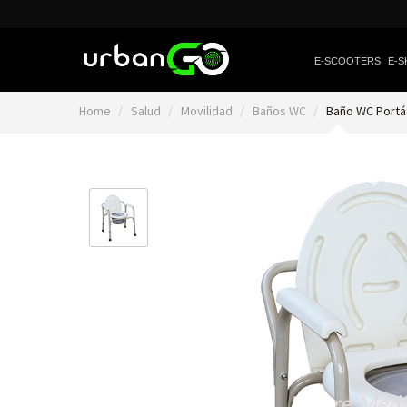
E-SCOOTERS
E-S
Home
Salud
Movilidad
Baños WC
Baño WC Portát