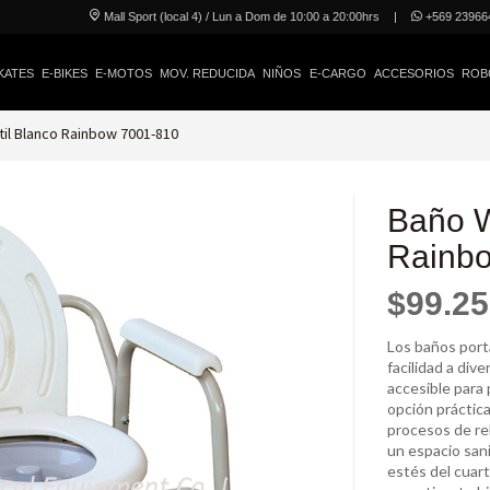
Mall Sport (local 4) / Lun a Dom de 10:00 a 20:00hrs
|
+569 23966
KATES
E-BIKES
E-MOTOS
MOV. REDUCIDA
NIÑOS
E-CARGO
ACCESORIOS
ROB
il Blanco Rainbow 7001-810
Baño W
Rainb
$99.2
Los baños port
facilidad a div
accesible para 
opción práctic
procesos de reh
un espacio sani
estés del cuar