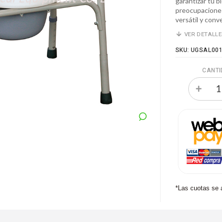
garantizar tu bi
preocupaciones 
versátil y conv
VER DETALL
SKU: UGSAL00
CANTI
*Las cuotas se 