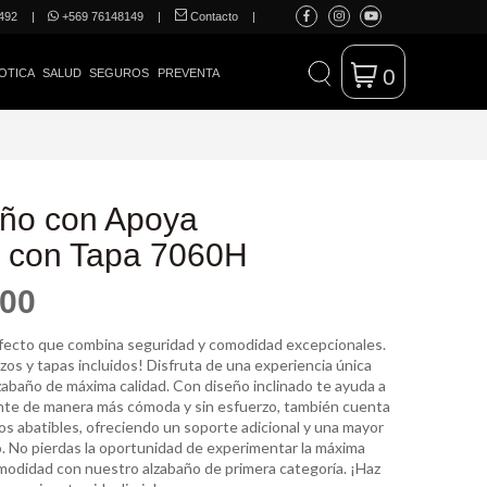
492
|
+569 76148149
|
Contacto
|
0
OTICA
SALUD
SEGUROS
PREVENTA
ño con Apoya
 con Tapa 7060H
900
rfecto que combina seguridad y comodidad excepcionales.
os y tapas incluidos! Disfruta de una experiencia única
zabaño de máxima calidad. Con diseño inclinado te ayuda a
ente de manera más cómoda y sin esfuerzo, también cuenta
os abatibles, ofreciendo un soporte adicional y una mayor
o. No pierdas la oportunidad de experimentar la máxima
modidad con nuestro alzabaño de primera categoría. ¡Haz