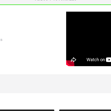
ES
SUSCRÍBETE AHORA
Recibe las mejores promociones, descuentos y novedades