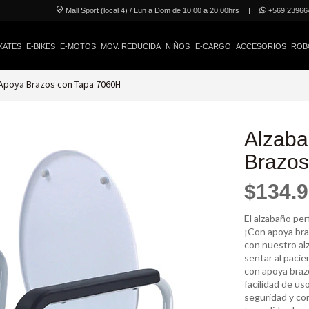
Mall Sport (local 4) / Lun a Dom de 10:00 a 20:00hrs
|
+569 23966
KATES
E-BIKES
E-MOTOS
MOV. REDUCIDA
NIÑOS
E-CARGO
ACCESORIOS
ROB
Apoya Brazos con Tapa 7060H
Alzaba
Brazos
$134.
El alzabaño pe
¡Con apoya braz
con nuestro al
sentar al paci
con apoya braz
facilidad de us
seguridad y co