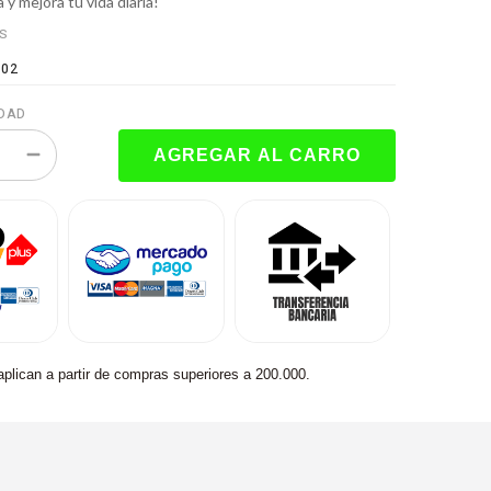
 y mejora tu vida diaria!
ES
102
DAD
aplican a partir de compras superiores a 200.000.