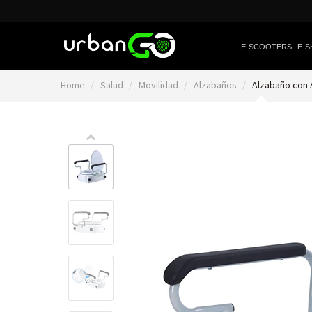
E-SCOOTERS
E-S
Home
Salud
Movilidad
Alzabaños
Alzabaño con 
Video