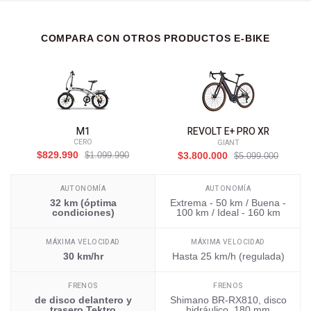
COMPARA CON OTROS PRODUCTOS E-BIKE
M1
REVOLT E+ PRO XR
CERO
GIANT
$829.990
$1.099.990
$3.800.000
$5.099.000
AUTONOMÍA
AUTONOMÍA
32 km (óptima
Extrema - 50 km / Buena -
condiciones)
100 km / Ideal - 160 km
MÁXIMA VELOCIDAD
MÁXIMA VELOCIDAD
30 km/hr
Hasta 25 km/h (regulada)
FRENOS
FRENOS
de disco delantero y
Shimano BR-RX810, disco
trasero Tektro
hidráulico, 180 mm