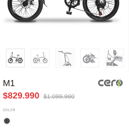
M1
$829.990
$1.099.990
COLOR