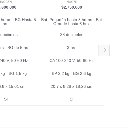
INOGEN
INOGEN
.600.000
$2.750.000
$
 horas - BG Hasta 5
Bat. Pequeña hasta 3 horas - Bat
hrs.
Grande hasta 6 hrs.
 decibeles
38 decibeles
rs - BG de 5 hrs
3 hrs
No
CA 100-240 V
40 V, 50-60 Hz
CA 100-240 V, 50-60 Hz
automática
permitir el 
 kg - BG 1,5 kg
BP 2,2 kg - BG 2,6 kg
6,8 x 15,01 cm
20,7 x 8,28 x 18,26 cm
18.3 
Sí
Sí
Sin