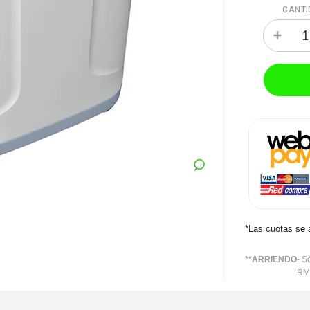
CANTI
*Las cuotas se 
**ARRIENDO
- S
RM