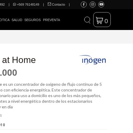
492
|
+569 76148149
|
Contacto
|
0
OTICA
SALUD
SEGUROS
PREVENTA
 at Home
.000
 es un concentrador de oxígeno de flujo continuo de 5
to con eficiencia energética. Este concentrador de
onario para uso a domicilio es uno de los más pequeños,
entes a nivel energético dentro de los estacionarios
 en día
ES
010