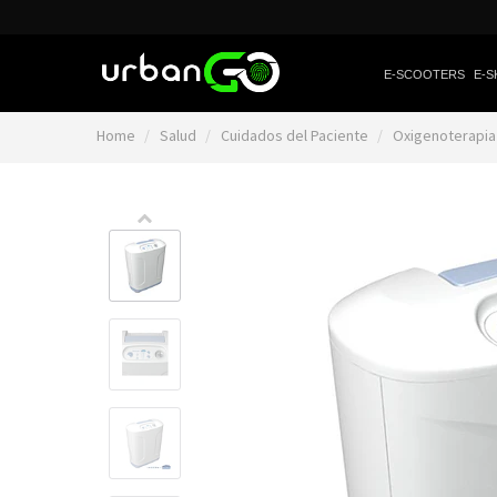
E-SCOOTERS
E-S
Home
Salud
Cuidados del Paciente
Oxigenoterapi
Video