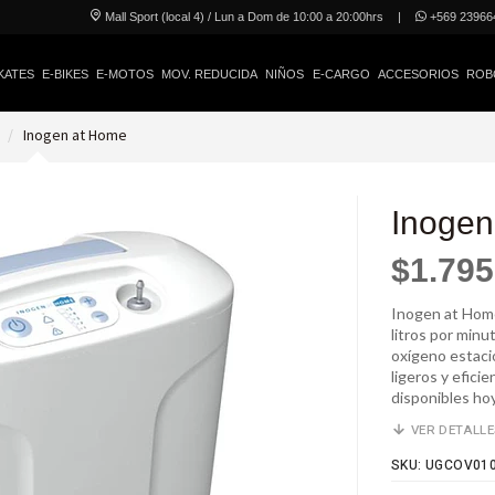
Mall Sport (local 4) / Lun a Dom de 10:00 a 20:00hrs
|
+569 23966
KATES
E-BIKES
E-MOTOS
MOV. REDUCIDA
NIÑOS
E-CARGO
ACCESORIOS
ROB
a
Inogen at Home
Inogen
$1.795
Inogen at Home
litros por minu
oxígeno estaci
ligeros y efici
disponibles hoy
VER DETALL
SKU: UGCOV01