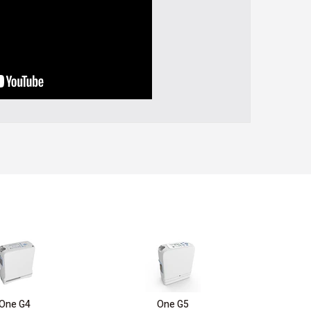
One G4
One G5
In