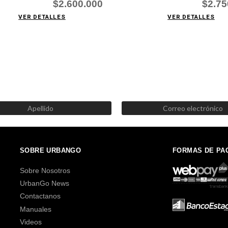
$2.600.000
$2.75
VER DETALLES
VER DETALLES
SUSCRÍBETE AHORA
Recibe las mejores promociones, descuentos y novedades
SOBRE URBANGO
FORMAS DE PA
Sobre Nosotros
UrbanGo News
Contactanos
Manuales
Videos