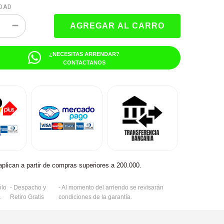
DAD
¿NECESITAS ARRENDAR?
CONTACTANOS
aplican a partir de compras superiores a 200.000.
ólo
- Despacho y
- Al momento del arriendo se revisarán
.
Retiro Gratis
condiciones de la garantía.