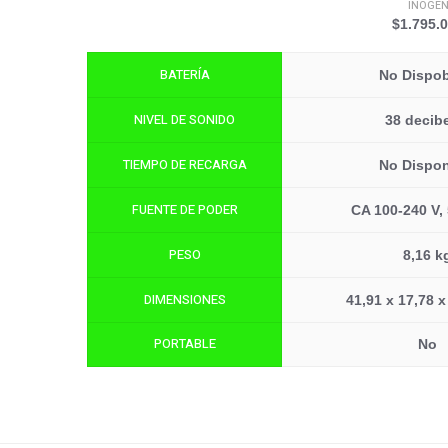
INOGE
$1.795.
BATERÍA
No Dispob
NIVEL DE SONIDO
38 decib
TIEMPO DE RECARGA
No Dispon
FUENTE DE PODER
CA 100-240 V,
PESO
8,16 k
DIMENSIONES
41,91 x 17,78 x
PORTABLE
No