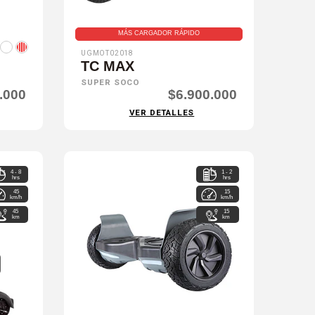
MÁS CARGADOR RÁPIDO
UGMOT02018
TC MAX
SUPER SOCO
.000
$6.900.000
VER DETALLES
4 - 8
1 - 2
hrs
hrs
45
15
km/h
km/h
45
15
km
km