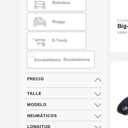
Robotica
41234
Buggy
Big
CERO
E-Tools
Exoskeletons
PRECIO
TALLE
MODELO
NEUMÁTICOS
LONGITUD