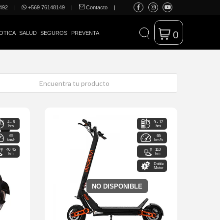
492
|
+569 76148149
|
Contacto
|
0
OTICA
SALUD
SEGUROS
PREVENTA
4 - 6
9 - 12
hrs
hrs
65
65
km/h
km/h
40-45
110
km
km
Doble
Motor
NO DISPONIBLE