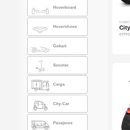
Hoverboard
UGMO
Hovershoes
Cit
CITY
Gokart
Scooter
Carga
City-Car
Pasajeros