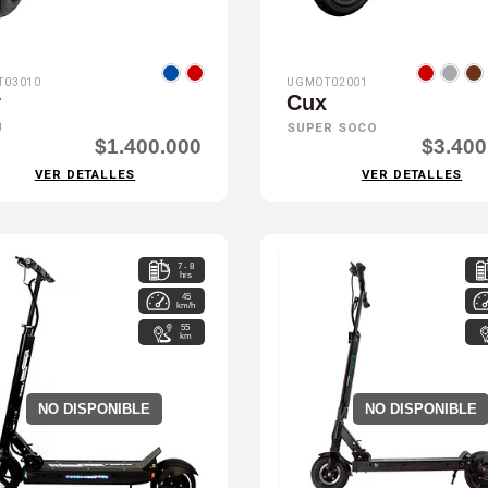
T03010
UGMOT02001
y
Cux
U
SUPER SOCO
$1.400.000
$3.400
VER DETALLES
VER DETALLES
7 - 8
hrs
45
km/h
55
km
NO DISPONIBLE
NO DISPONIBLE