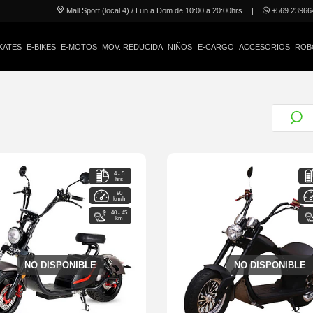
Mall Sport (local 4) / Lun a Dom de 10:00 a 20:00hrs
|
+569 23966
KATES
E-BIKES
E-MOTOS
MOV. REDUCIDA
NIÑOS
E-CARGO
ACCESORIOS
ROB
4 - 5
hrs
80
km/h
40 - 45
km
NO DISPONIBLE
NO DISPONIBLE