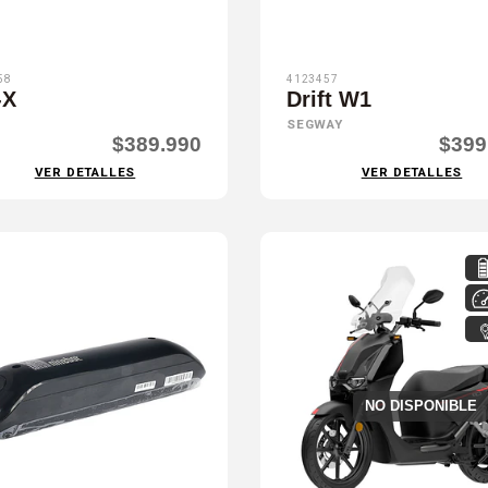
58
4123457
-X
Drift W1
SEGWAY
$389.990
$399
VER DETALLES
VER DETALLES
NO DISPONIBLE