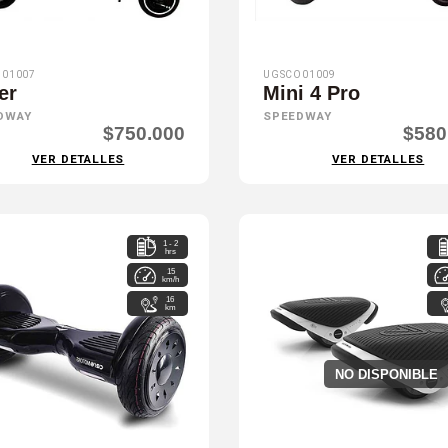
01007
UGSCO01009
er
Mini 4 Pro
DWAY
SPEEDWAY
$750.000
$580
VER DETALLES
VER DETALLES
1 - 2
hrs
15
km/h
16
km
NO DISPONIBLE