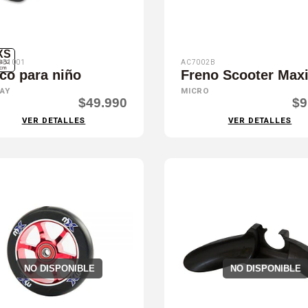
XS
01001
AC7002B
8-52
cm
co para niño
Freno Scooter Max
AY
MICRO
$49.990
$9
VER DETALLES
VER DETALLES
NO DISPONIBLE
NO DISPONIBLE