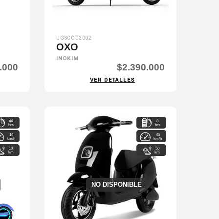
UGSCO02002
OXO
INOKIM
.000
$2.390.000
VER DETALLES
44
8
hrs
hrs
14
45
km/h
km/h
10
50
km
km
NO DISPONIBLE