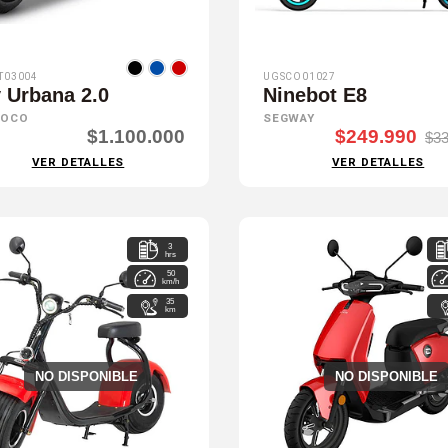
T03004
UGSCO01027
y Urbana 2.0
Ninebot E8
COCO
SEGWAY
$1.100.000
$249.990
$33
VER DETALLES
VER DETALLES
3
hrs
50
km/h
35
km
NO DISPONIBLE
NO DISPONIBLE