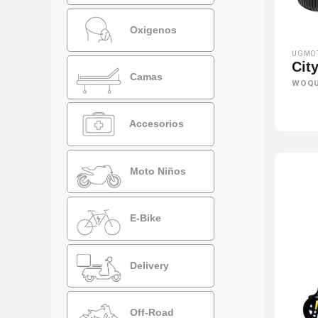
Oxigenos
UGMO
Cit
Camas
WOQ
Accesorios
Moto Niños
E-Bike
Delivery
Off-Road