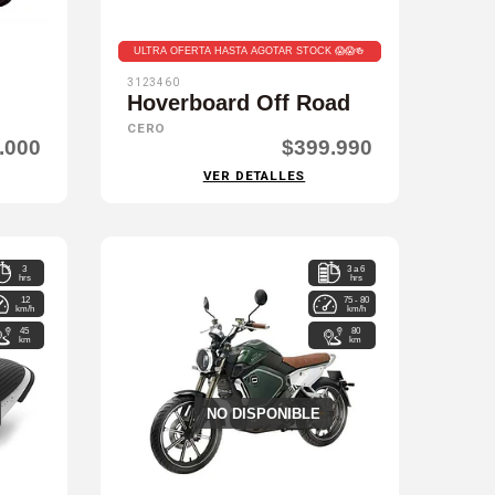
ULTRA OFERTA HASTA AGOTAR STOCK 😱😱🍻
3123460
Hoverboard Off Road
CERO
.000
$399.990
VER DETALLES
3
3 a 6
hrs
hrs
12
75 - 80
km/h
km/h
45
80
km
km
NO DISPONIBLE