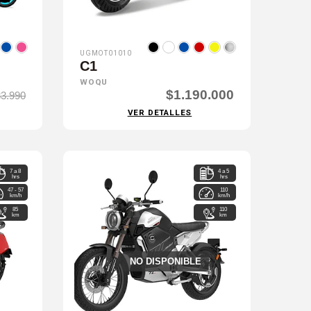
UGMOT01010
C1
WOQU
$1.190.000
3.990
VER DETALLES
7 a 8
4 a 5
hrs
hrs
47 - 57
110
km/h
km/h
85
110
km
km
NO DISPONIBLE