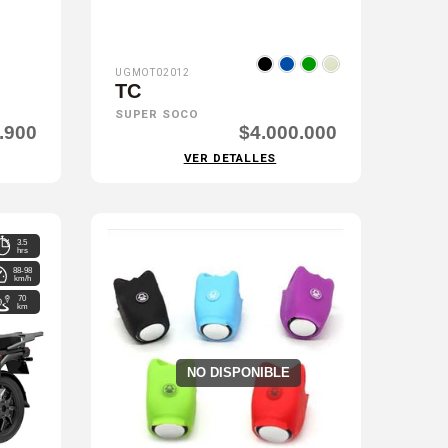
UGMOT02012
TC
SUPER SOCO
.900
$4.000.000
VER DETALLES
3.5
hrs
88-98
km/h
70
km
NO DISPONIBLE