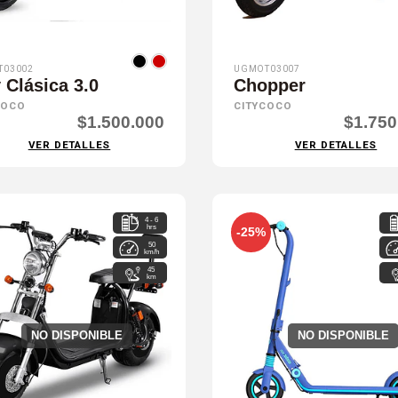
T03002
UGMOT03007
 Clásica 3.0
Chopper
COCO
CITYCOCO
$1.500.000
$1.750
VER DETALLES
VER DETALLES
4 - 6
hrs
-25%
50
km/h
45
km
NO DISPONIBLE
NO DISPONIBLE