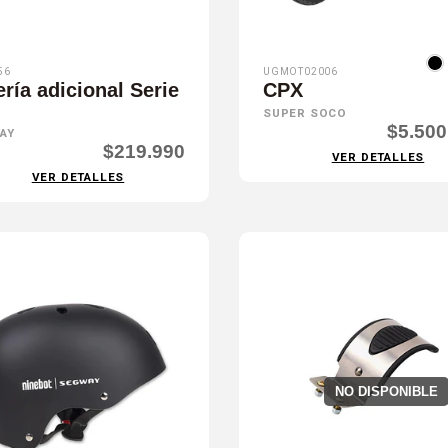
56
UGMOT02006
ería adicional Serie
CPX
SUPER SOCO
$5.500
AY
$219.990
VER DETALLES
VER DETALLES
NO DISPONIBLE