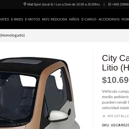
Mall Sport (local 4) / Lun a Dom de 10:00 a 20:00hrs
|
+569 23966
KATES
E-BIKES
E-MOTOS
MOV. REDUCIDA
NIÑOS
E-CARGO
ACCESORIOS
ROB
io (Homologado)
City Ca
Litio 
$10.69
Vehículo compa
medio ambiente
pueden rendir 
velocidad máxi
VER DETALL
SKU: UGCAR02