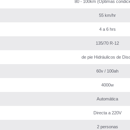
80 - 100km (Óptimas condici
55 km/hr
4 a 6 hrs
135/70 R-12
de pie Hidráulicos de Dis
60v / 100ah
4000w
Automática
Directa a 220V
2 personas