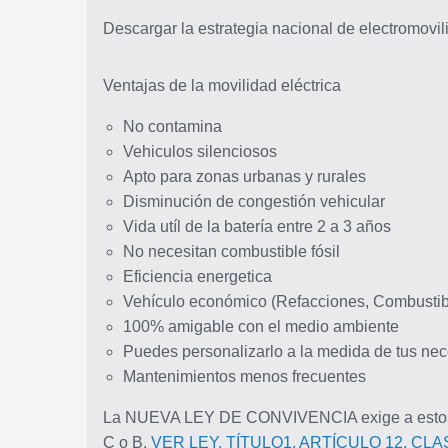
Descargar la estrategia nacional de electromovi
Ventajas de la movilidad eléctrica
No contamina
Vehiculos silenciosos
Video
Apto para zonas urbanas y rurales
Disminución de congestión vehicular
Vida utíl de la batería entre 2 a 3 años
No necesitan combustible fósil
Eficiencia energetica
Vehículo económico (Refacciones, Combustib
100% amigable con el medio ambiente
Puedes personalizarlo a la medida de tus ne
Mantenimientos menos frecuentes
La NUEVA LEY DE CONVIVENCIA exige a est
C o B.
VER LEY. TÍTULO1, ARTÍCULO 12, CLA