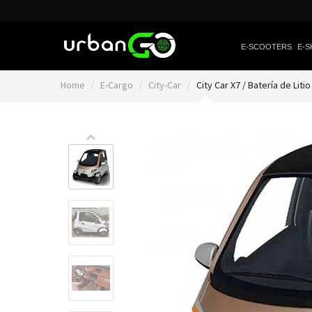
E-SCOOTERS
E-S
Home
E-Cargo
City-Car
City Car X7 / Batería de Lit
Video