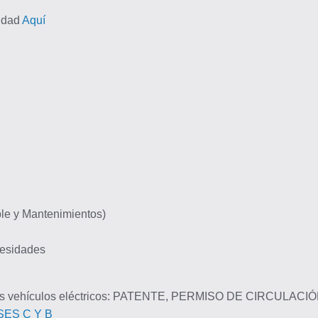
lidad
Aquí
le y Mantenimientos)
cesidades
os vehículos eléctricos: PATENTE, PERMISO DE CIRCULA
SES C Y B