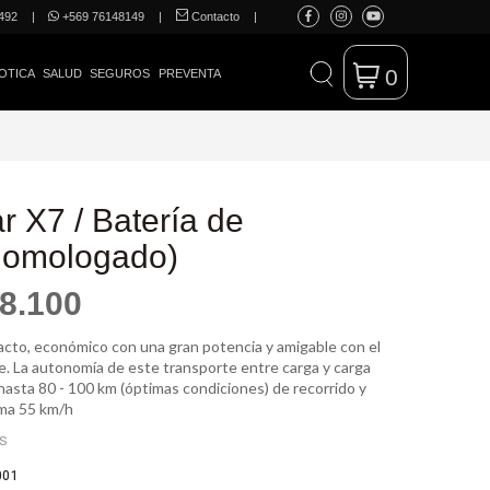
492
|
+569 76148149
|
Contacto
|
0
OTICA
SALUD
SEGUROS
PREVENTA
r X7 / Batería de
(Homologado)
8.100
cto, económico con una gran potencia y amigable con el
. La autonomía de este transporte entre carga y carga
hasta 80 - 100 km (óptimas condiciones) de recorrido y
ma 55 km/h
ES
001