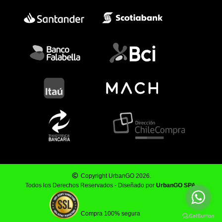
Copyright UrbanGO 2026.
Todos los Derechos Reservados - Diseñado por
UrbanGO SPA
.
Compra 100% segura