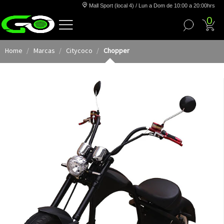
Mall Sport (local 4) / Lun a Dom de 10:00 a 20:00hrs
0
Home
Marcas
Citycoco
Chopper