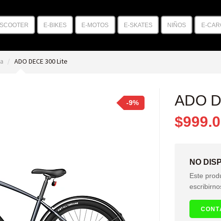
-SCOOTER
E-BIKES
E-MOTOS
E-SKATES
NIÑOS
E-CAR
na
ADO DECE 300 Lite
ADO D
-9%
$999.
NO DIS
Este prod
escribirno
CONT