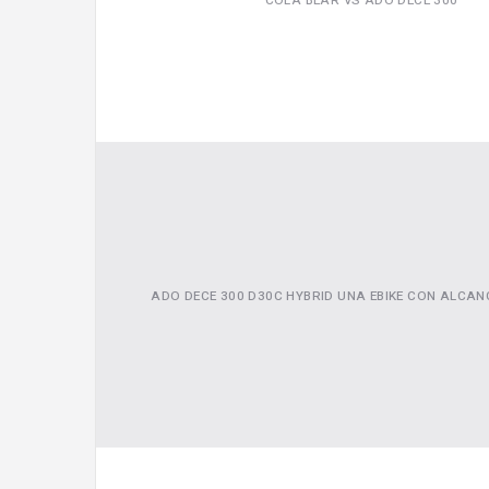
COLA BEAR VS ADO DECE 300
ADO DECE 300 D30C HYBRID UNA EBIKE CON ALCANC