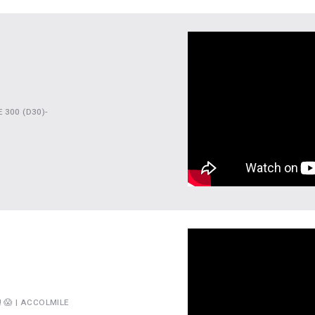
 300 (D30)-
 😱 | ACCOLMILE