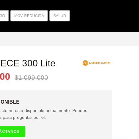
GO
MOV. REDUCIDA
SALUD
ECE 300 Lite
000
$1.099.000
PONIBLE
ucto no está disponible actualmente. Puedes
s para preguntar por él.
ÁCTANOS