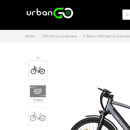
E
Home
Ofertas La Araucana
E-Bikes Ofertas La Arauca
Video