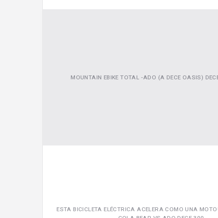
MOUNTAIN EBIKE TOTAL -ADO (A DECE OASIS) DECE
ESTA BICICLETA ELÉCTRICA ACELERA COMO UNA MOTO!