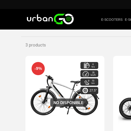
E-SCOOTERS
E-S
3 products
6
hrs
-9%
35
km/h
70
km
27.5"
NO DISPONIBLE