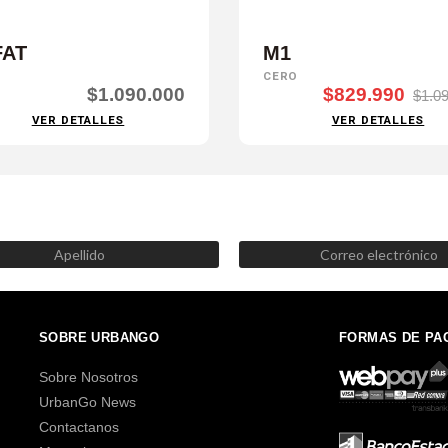
FAT
M1
CERO
$1.090.000
$829.990
$1.0
VER DETALLES
VER DETALLES
SUSCRÍBETE AHORA
Recibe las mejores promociones, descuentos y novedades
SOBRE URBANGO
FORMAS DE PA
Sobre Nosotros
UrbanGo News
Contactanos