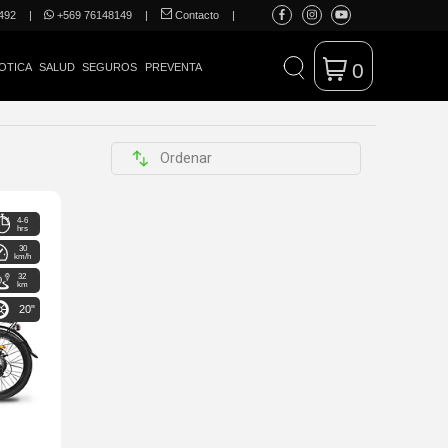
492
|
+569 76148149
|
Contacto
|
0
OTICA
SALUD
SEGUROS
PREVENTA
4-6
hrs
30
km/h
32
km
20"