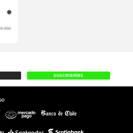
99.990
GO