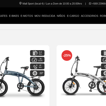
Mall Sport (local 4) / Lun a Dom de 10:00 a 20:00hrs
|
+569 23966
KATES
E-BIKES
E-MOTOS
MOV. REDUCIDA
NIÑOS
E-CARGO
ACCESORIOS
ROB
6-8
hrs
-25%
30
km/h
42
km
20"