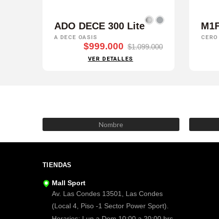
ADO DECE 300 Lite
M1
A DECE OASIS
CERO
$999.000
$1.099.000
VER DETALLES
TIENDAS
Mall Sport
Av. Las Condes 13501, Las Condes
(Local 4, Piso -1 Sector Power Sport).
Horarios: Lun a Dom 10:00 a 20:00 hrs.