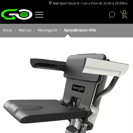
Mall Sport (local 4) / Lun a Dom de 10:00 a 20:00hrs
0
Inicio
Marcas
MovingLife
Apoyabrazos Atto