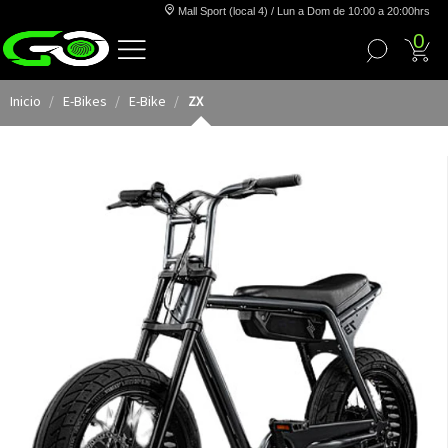
Mall Sport (local 4) / Lun a Dom de 10:00 a 20:00hrs
0
Inicio
E-Bikes
E-Bike
ZX