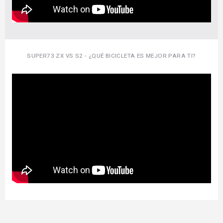
SUPER73 ZX VS S2 - ¿QUÉ BICICLETA ES MEJOR PARA TI?