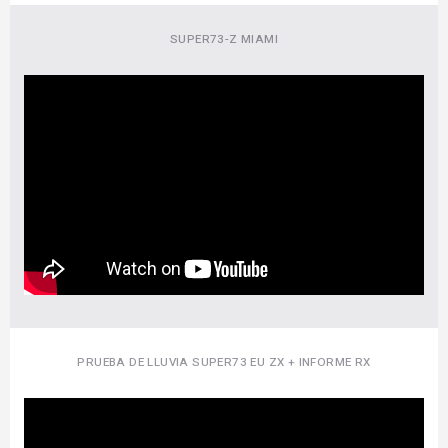
SUPER73-Z MIAMI
PRUEBA DE LLUVIA SUPER73 EU ZX + INFORME RX