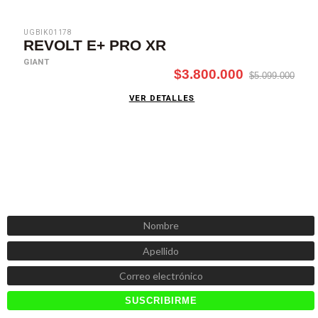
UGBIK01178
REVOLT E+ PRO XR
GIANT
$3.800.000
$5.099.000
VER DETALLES
SUSCRÍBETE AHORA
Recibe las mejores promociones, descuentos y novedades