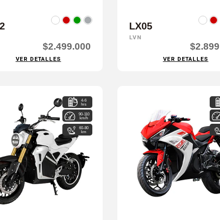
2
LX05
LVN
$2.499.000
$2.899
VER DETALLES
VER DETALLES
4-6
hrs
90-110
km/h
60-80
km