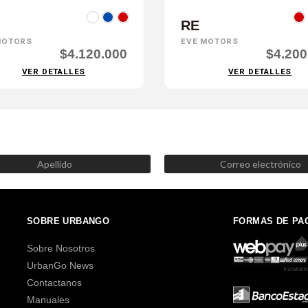
RE
MOTORS
EVE MOTORS
$4.120.000
$4.200
VER DETALLES
VER DETALLES
SUSCRÍBETE AHORA
Recibe las mejores promociones, descuentos y novedades
SOBRE URBANGO
FORMAS DE PA
Sobre Nosotros
UrbanGo News
Contactanos
Manuales