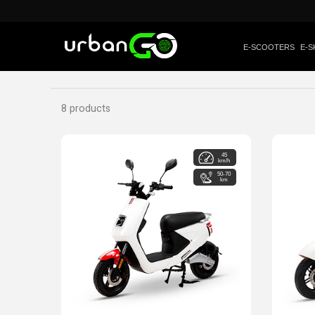
E-SCOOTERS
E-S
8 products
45
km/h
50-70
km