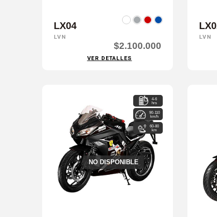
LX04
LX0
LVN
LVN
$2.100.000
VER DETALLES
4-6
hrs
90-110
km/h
60-80
km
NO DISPONIBLE