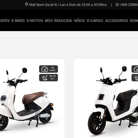
Mall Sport (local 4) / Lun a Dom de 10:00 a 20:00hrs
|
+569 23966
KATES
E-BIKES
E-MOTOS
MOV. REDUCIDA
NIÑOS
E-CARGO
ACCESORIOS
ROB
55
km/h
50-70
km