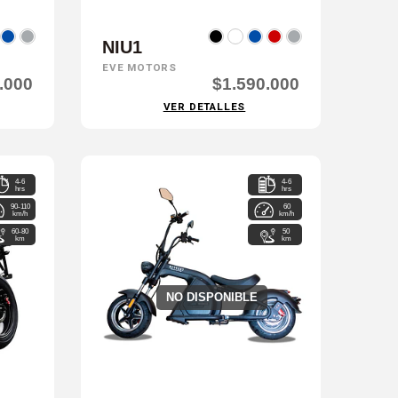
NIU1
EVE MOTORS
.000
$1.590.000
VER DETALLES
4-6
4-6
hrs
hrs
90-110
60
km/h
km/h
60-80
50
km
km
NO DISPONIBLE