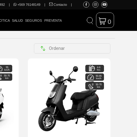
492
|
+569 76148149
|
Contacto
|
0
OTICA
SALUD
SEGUROS
PREVENTA
55
4-6
km/h
hrs
50-70
50-65
km
km/h
50-70
km