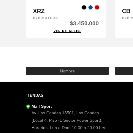
XRZ
CB
EVE MOTORS
EVE 
$3.450.000
VER DETALLES
TIENDAS
Mall Sport
Av. Las Condes 13501, Las Condes
(Local 4, Piso -1 Sector Power Sport).
Horarios: Lun a Dom 10:00 a 20:00 hrs.