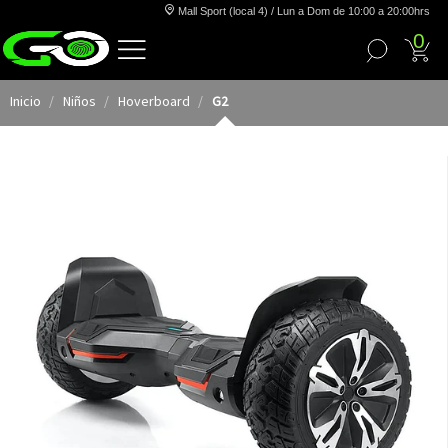
Mall Sport (local 4) / Lun a Dom de 10:00 a 20:00hrs
0
Inicio
Niños
Hoverboard
G2