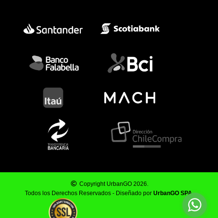
Copyright UrbanGO 2026.
Todos los Derechos Reservados - Diseñado por
UrbanGO SPA
.