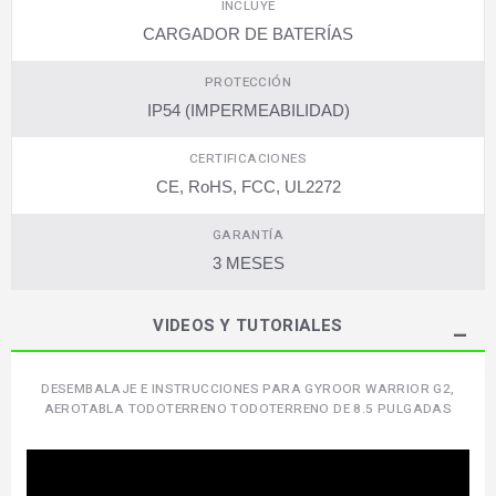
INCLUYE
CARGADOR DE BATERÍAS
PROTECCIÓN
IP54 (IMPERMEABILIDAD)
CERTIFICACIONES
CE, RoHS, FCC, UL2272
GARANTÍA
3 MESES
VIDEOS Y TUTORIALES
DESEMBALAJE E INSTRUCCIONES PARA GYROOR WARRIOR G2,
AEROTABLA TODOTERRENO TODOTERRENO DE 8.5 PULGADAS