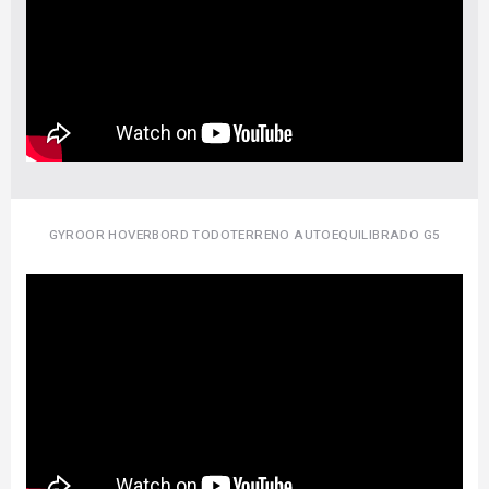
GYROOR HOVERBORD TODOTERRENO AUTOEQUILIBRADO G5