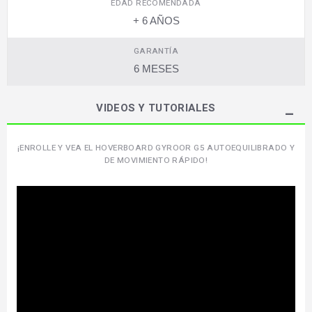
EDAD RECOMENDADA
+ 6 AÑOS
GARANTÍA
6 MESES
VIDEOS Y TUTORIALES
¡ENROLLE Y VEA EL HOVERBOARD GYROOR G5 AUTOEQUILIBRADO Y
DE MOVIMIENTO RÁPIDO!