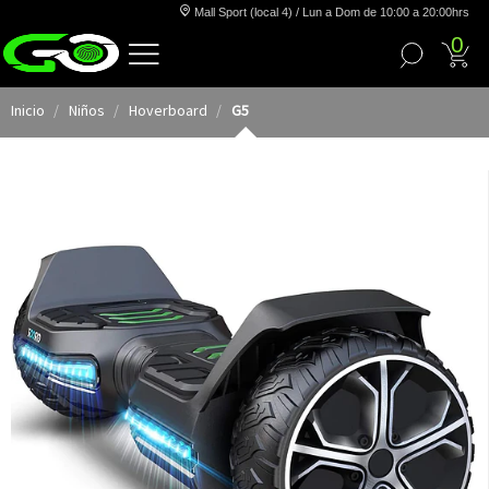
Mall Sport (local 4) / Lun a Dom de 10:00 a 20:00hrs
0
Inicio
Niños
Hoverboard
G5