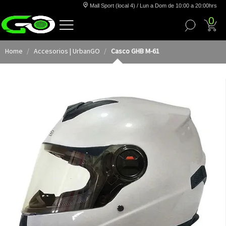
Mall Sport (local 4) / Lun a Dom de 10:00 a 20:00hrs
0
Home
Accesorios | UrbanGO
Casco GHB M-61