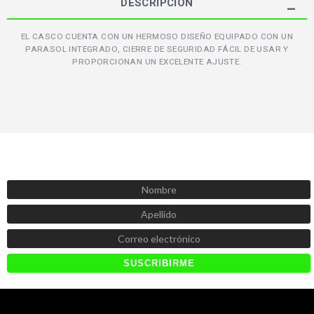
DESCRIPCIÓN
EL CASCO CUENTA CON UN HERMOSO DISEÑO EQUIPADO CON UN
PARASOL INTEGRADO, CIERRE DE SEGURIDAD FÁCIL DE USAR Y
PROPORCIONAN UN EXCELENTE AJUSTE.
SUSCRÍBETE AHORA
Recibe las mejores promociones, descuentos y novedades