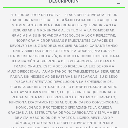
DESCRIPCIÓN
EL CLOSCA LOOP REFLECTIVE – BLACK REFLECTIVE COAL ES UN
CASCO URBANO PLEGABLE DISEÑADO PARA CICLISTAS QUE SE
MUEVEN TANTO DE DÍA COMO DE NOCHE Y QUE PRIORIZAN LA
SEGURIDAD SIN RENUNCIAR AL ESTILO NI A LA COMODIDAD.
GRACIAS A SU INNOVADORA TECNOLOGÍA LOOP REFLECTIVE,
INCORPORA MICROPRISMAS REFLECTANTES CAPACES DE
DEVOLVER LA LUZ DESDE CUALQUIER ÁNGULO, GARANTIZANDO
UNA VISIBILIDAD SUPERIOR FRENTE A COCHES, PEATONES Y
OTROS USUARIOS DE LA VÍA, INCLUSO EN CONDICIONES DE BAJA
ILUMINACIÓN. A DIFERENCIA DE LOS CASCOS REFLECTANTES
TRADICIONALES, ESTE MODELO REFLEJA LA LUZ DE FORMA
MULTIDIRECCIONAL, AUMENTANDO NOTABLEMENTE LA SEGURIDAD
PASIVA SIN NECESIDAD DE BATERÍAS NI RECARGAS. SU DISEÑO
PLEGABLE PATENTADO REVOLUCIONA LA EXPERIENCIA DEL
CICLISTA URBANO: EL CASCO SOLO PUEDE PLEGARSE CUANDO
NO HAY VOLUMEN INTERIOR, LO QUE SIGNIFICA QUE NUNCA SE
PLIEGA MIENTRAS LO LLEVAS PUESTO. EN CASO DE IMPACTO,
FUNCIONA EXACTAMENTE IGUAL QUE UN CASCO CONVENCIONAL
HOMOLOGADO, PROTEGIENDO EFICAZMENTE LA CABEZA
GRACIAS A SU ESTRUCTURA DE POLICARBONATO Y ESPUMA EPS
DE ALTA ABSORCIÓN DE IMPACTOS. LIGERO, VENTILADO Y
CÓMODO, EL CLOSCA LOOP REFLECTIVE CUENTA CON UNA