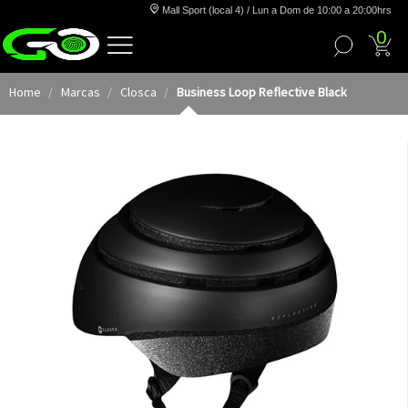
Mall Sport (local 4) / Lun a Dom de 10:00 a 20:00hrs
0
Home
Marcas
Closca
⁠Business Loop Reflective Black