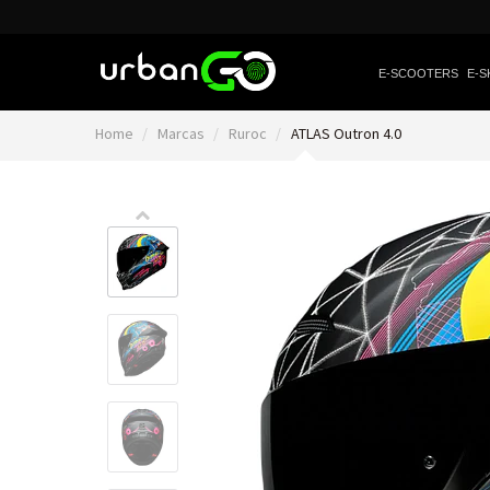
E-SCOOTERS
E-S
Home
Marcas
Ruroc
ATLAS Outron 4.0
Video