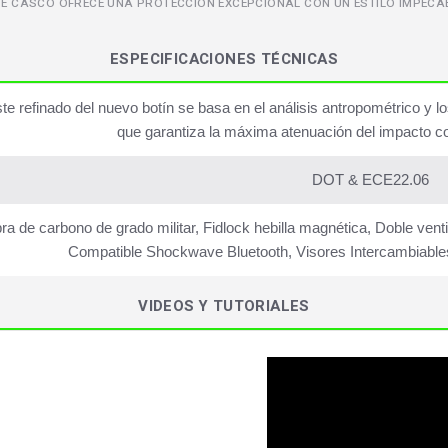
TE CASCO OFRECE UNA PROTECCIÓN EXCEPCIONAL CON UN ESTILO IMPECAB
ESPECIFICACIONES TÉCNICAS
ste refinado del nuevo botín se basa en el análisis antropométrico y l
que garantiza la máxima atenuación del impacto c
DOT & ECE22.06
bra de carbono de grado militar, Fidlock hebilla magnética, Doble vent
Compatible Shockwave Bluetooth, Visores Intercambiables
VIDEOS Y TUTORIALES