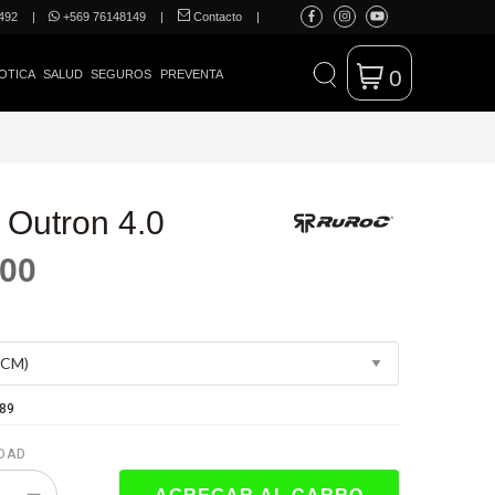
492
|
+569 76148149
|
Contacto
|
0
OTICA
SALUD
SEGUROS
PREVENTA
Outron 4.0
000
89
DAD