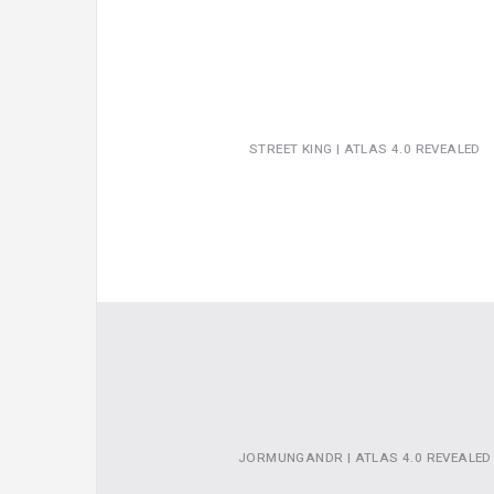
STREET KING | ATLAS 4.0 REVEALED
Video
JORMUNGANDR | ATLAS 4.0 REVEALED