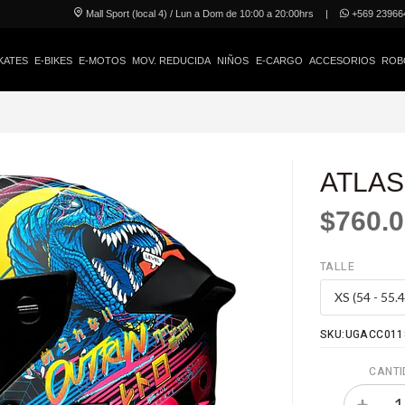
Mall Sport (local 4) / Lun a Dom de 10:00 a 20:00hrs
|
+569 23966
KATES
E-BIKES
E-MOTOS
MOV. REDUCIDA
NIÑOS
E-CARGO
ACCESORIOS
ROB
ATLAS 
$760.
TALLE
SKU:UGACC011
CANTI