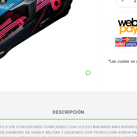
*Las cuotas se 
DESCRIPCIÓN
TILO SIN CONCESIONES CUMPLIENDO CON LOS ESTÁNDARES MÁS RIGUROSOS
 DE CARBONO DE GRADO MILITAR Y EQUIPADO CON TECNOLOGÍA RHEON PA