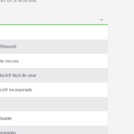
DAD EN LA MONTAÑA.
s Rheon®
te oscura
lock® fácil de usar
cco® incorporado
biable
tegradas