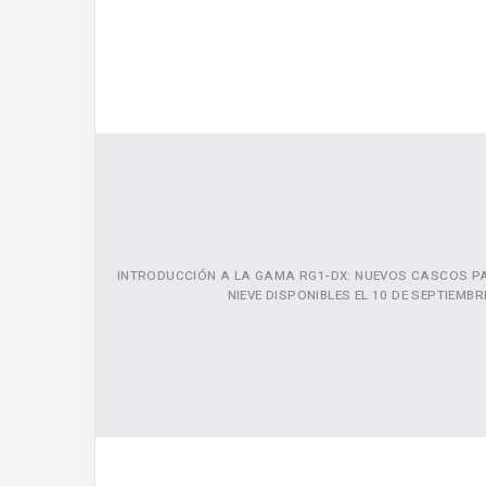
INTRODUCCIÓN A LA GAMA RG1-DX: NUEVOS CASCOS P
NIEVE DISPONIBLES EL 10 DE SEPTIEMBR