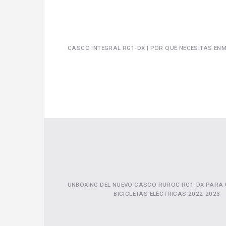
CASCO INTEGRAL RG1-DX | POR QUÉ NECESITAS E
UNBOXING DEL NUEVO CASCO RUROC RG1-DX PARA 
BICICLETAS ELÉCTRICAS 2022-2023