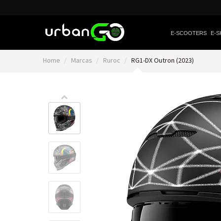
E-SCOOTERS
E-S
Home
Marcas
Ruroc
RG1-DX Outron (2023)
Video