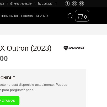
492
|
+569 76148149
|
Contacto
|
0
OTICA
SALUD
SEGUROS
PREVENTA
 Outron (2023)
000
PONIBLE
ucto no está disponible actualmente. Puedes
s para preguntar por él.
ÁCTANOS