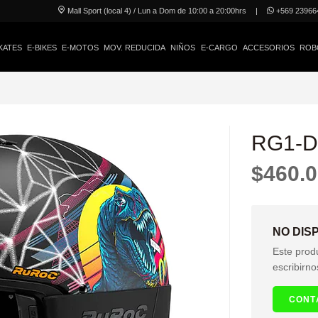
Mall Sport (local 4) / Lun a Dom de 10:00 a 20:00hrs
|
+569 23966
KATES
E-BIKES
E-MOTOS
MOV. REDUCIDA
NIÑOS
E-CARGO
ACCESORIOS
ROB
RG1-DX
$460.
NO DIS
Este prod
escribirno
CONT