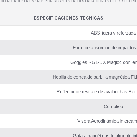
SCO NO ACEPTA UN "NO" POR RESPUESTA. DESTACA CON ESTILO Y SEGURI
ESPECIFICACIONES TÉCNICAS
ABS ligera y reforzada
Forro de absorción de impacto
Goggles RG1-DX Magloc con len
Hebilla de correa de barbilla magnética Fid
Reflector de rescate de avalanchas Re
Completo
Visera Aerodinámica intercam
Gafas magnéticas totalmente in