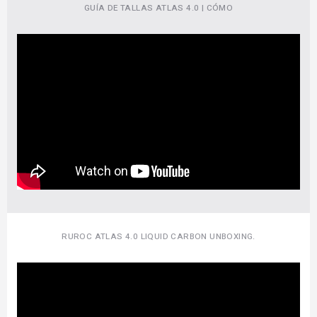
GUÍA DE TALLAS ATLAS 4.0 | CÓMO
RUROC ATLAS 4.0 LIQUID CARBON UNBOXING.