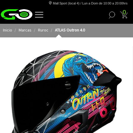
Mall Sport (local 4) / Lun a Dom de 10:00 a 20:00hrs
0
Inicio
Marcas
Ruroc
ATLAS Outron 4.0