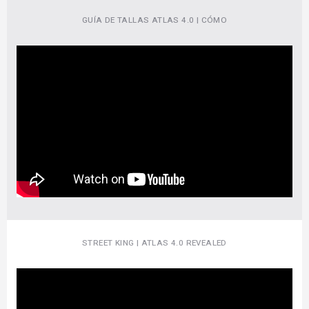
GUÍA DE TALLAS ATLAS 4.0 | CÓMO
STREET KING | ATLAS 4.0 REVEALED