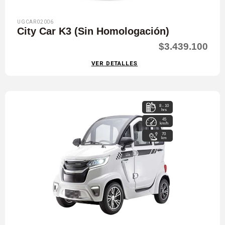
UGCAR02006
City Car K3 (Sin Homologación)
$3.439.100
VER DETALLES
8 - 10
hrs
45
km/h
70
km