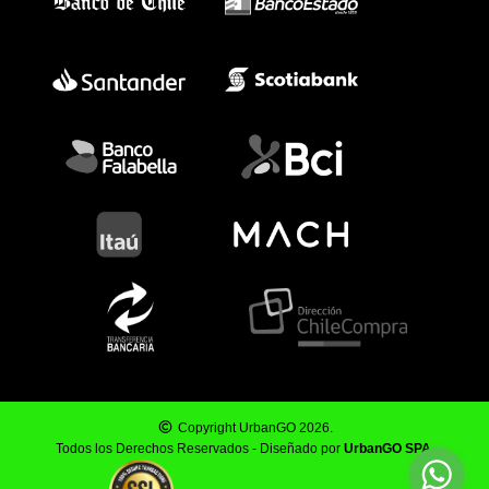
Copyright UrbanGO 2026.
Todos los Derechos Reservados - Diseñado por
UrbanGO SPA
.