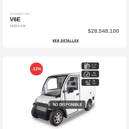
UGCAR01061
V6E
FARIZON
$28.548.100
VER DETALLES
6 - 8
hrs
-12%
45
km/h
65
km
NO DISPONIBLE