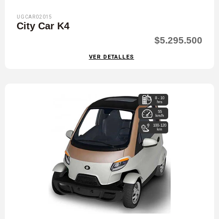
UGCAR02015
City Car K4
$5.295.500
VER DETALLES
8 - 10
hrs
55
km/h
100-120
km