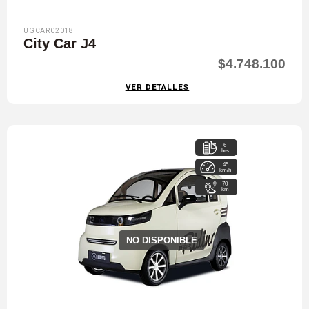
UGCAR02018
City Car J4
$4.748.100
VER DETALLES
6
hrs
45
km/h
70
km
NO DISPONIBLE