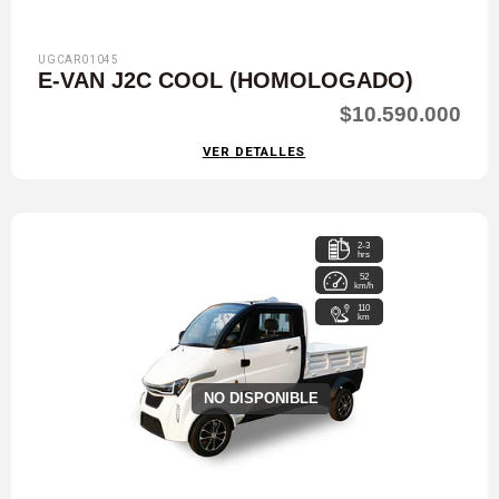
UGCAR01045
E-VAN J2C COOL (HOMOLOGADO)
$10.590.000
VER DETALLES
2-3
hrs
52
km/h
110
km
NO DISPONIBLE