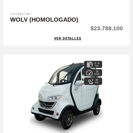
UGCAR01047
WOLV (HOMOLOGADO)
$23.788.100
VER DETALLES
6 - 8
hrs
35
km/h
45
km