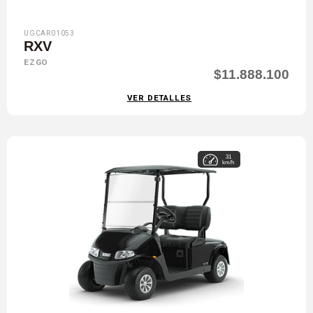
UGCAR01053
RXV
EZGO
$11.888.100
VER DETALLES
31
km/h