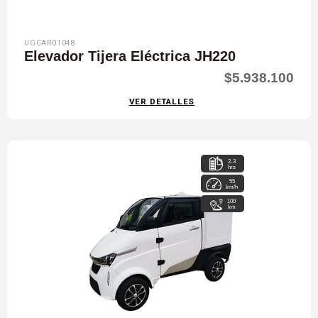
UGCAR01048
Elevador Tijera Eléctrica JH220
$5.938.100
VER DETALLES
2-3
hrs
55
km/h
100
km