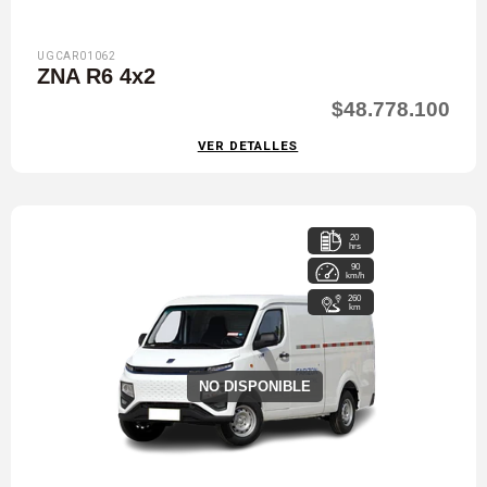
UGCAR01062
ZNA R6 4x2
$48.778.100
VER DETALLES
20
hrs
90
km/h
260
km
NO DISPONIBLE