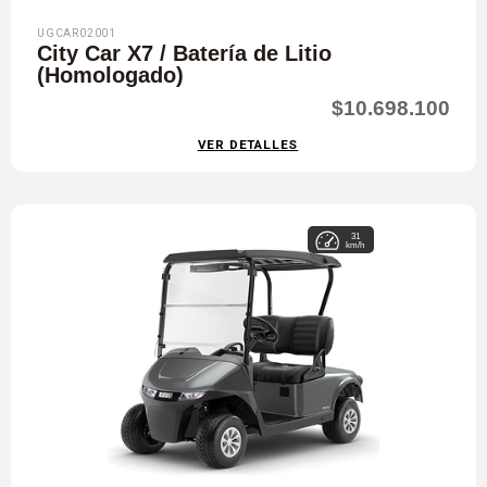
UGCAR02001
City Car X7 / Batería de Litio
(Homologado)
$10.698.100
VER DETALLES
31
km/h