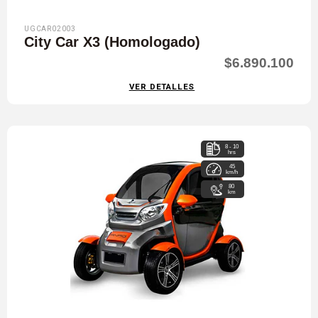
UGCAR02003
City Car X3 (Homologado)
$6.890.100
VER DETALLES
8 - 10
hrs
45
km/h
80
km