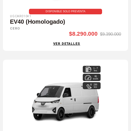
DISPONIBLE SOLO PREVENTA
UGCAR01041
EV40 (Homologado)
CERO
$8.290.000
$9.390.000
VER DETALLES
1 - 7
hrs
95
km/h
230
km