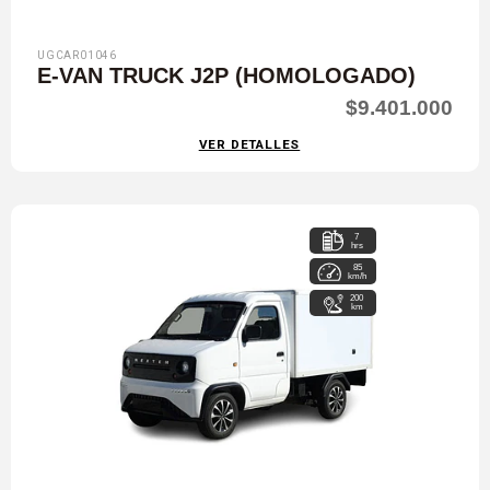
UGCAR01046
E-VAN TRUCK J2P (HOMOLOGADO)
$9.401.000
VER DETALLES
7
hrs
85
km/h
200
km