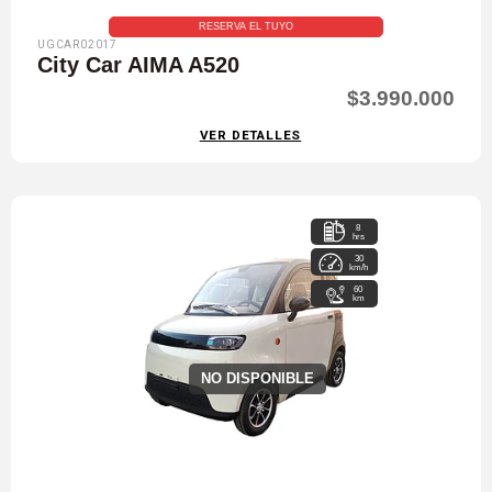
RESERVA EL TUYO
UGCAR02017
City Car AIMA A520
$3.990.000
VER DETALLES
8
hrs
30
km/h
60
km
NO DISPONIBLE