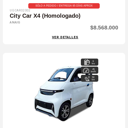
SÓLO A PEDIDO / ENTREGA 95 DÍAS APROX
UGCAR02002
City Car X4 (Homologado)
ANAIG
$8.568.000
VER DETALLES
6
hrs
45
km/h
50
km