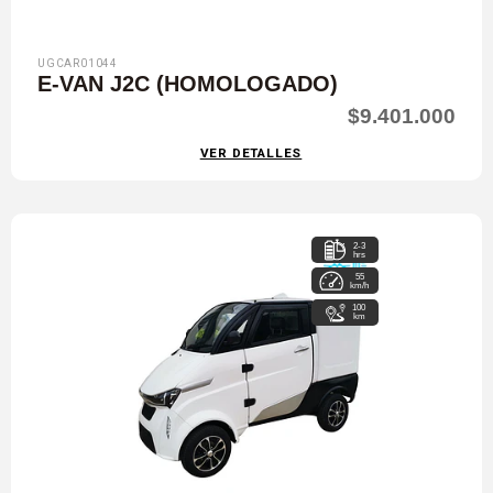
UGCAR01044
E-VAN J2C (HOMOLOGADO)
$9.401.000
VER DETALLES
2-3
hrs
55
km/h
100
km