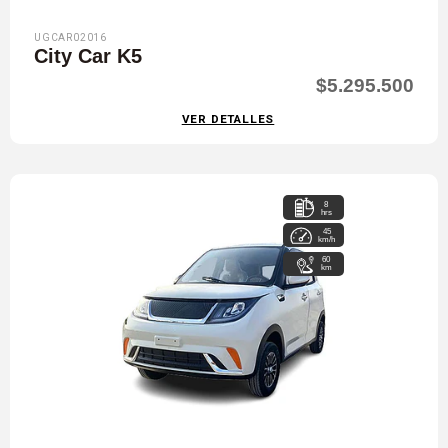
UGCAR02016
City Car K5
$5.295.500
VER DETALLES
8
hrs
45
km/h
60
km