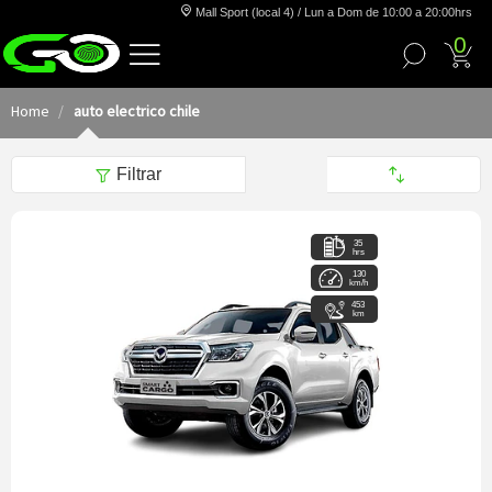
Mall Sport (local 4) / Lun a Dom de 10:00 a 20:00hrs
0
Home
auto electrico chile
Filtrar
35
hrs
130
km/h
453
km