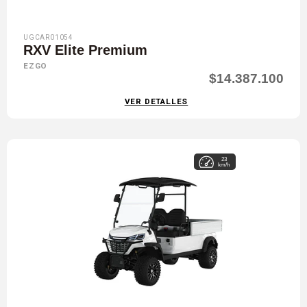
UGCAR01054
RXV Elite Premium
EZGO
$14.387.100
VER DETALLES
23
km/h