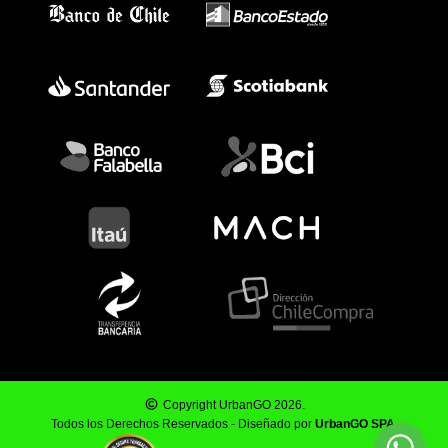
Copyright UrbanGO 2026.
Todos los Derechos Reservados - Diseñado por
UrbanGO SPA
.