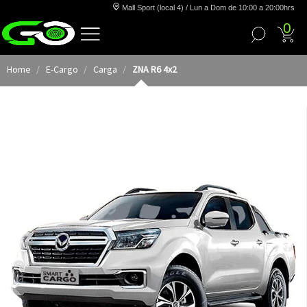
Mall Sport (local 4) / Lun a Dom de 10:00 a 20:00hrs
0
Home
E-Cargo
Carga
ZNA R6 4x2