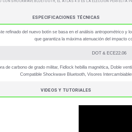
D CON SHOCKWAVE BLUETOOTH, EL ATLAS 4.0 ES LA ELECCIÓN PERFECTA 
ESPECIFICACIONES TÉCNICAS
ste refinado del nuevo botín se basa en el análisis antropométrico y l
que garantiza la máxima atenuación del impacto c
DOT & ECE22.06
bra de carbono de grado militar, Fidlock hebilla magnética, Doble vent
Compatible Shockwave Bluetooth, Visores Intercambiables
VIDEOS Y TUTORIALES