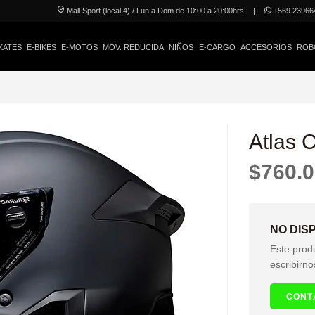
Mall Sport (local 4) / Lun a Dom de 10:00 a 20:00hrs
|
+569 23966
KATES
E-BIKES
E-MOTOS
MOV. REDUCIDA
NIÑOS
E-CARGO
ACCESORIOS
ROB
Atlas 
$760.
NO DIS
Este prod
escribirno
CONT