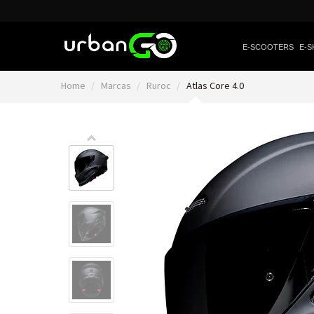
E-SCOOTERS
E-S
Home
Marcas
Ruroc
Atlas Core 4.0
Video