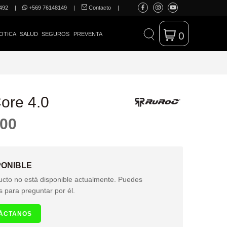
492
|
+569 76148149
|
Contacto
|
0
OTICA
SALUD
SEGUROS
PREVENTA
Core 4.0
000
PONIBLE
ucto no está disponible actualmente. Puedes
s para preguntar por él.
ÁCTANOS