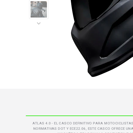
Video
ATLAS 4.0 - EL CASCO DEFINITIVO PARA MOTOCICLISTA
NORMATIVAS DOT Y ECE22.06, ESTE CASCO OFRECE UN