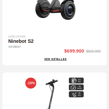
UGSCO03005
Ninebot S2
SEGWAY
$699.900
$820.000
VER DETALLES
6,5
hrs
-15%
25
km/h
55
km