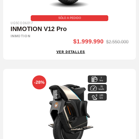
SÓLO A PEDIDO
UGSCO06017
INMOTION V12 Pro
INMOTION
$1.999.990
$2.550.000
VER DETALLES
7
hrs
-28%
70
km/h
120
km