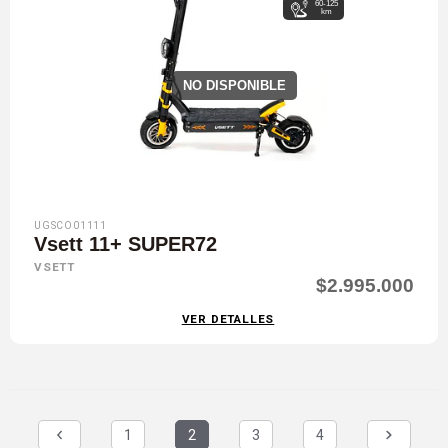
60-125
km
NO DISPONIBLE
UGSCO01111
Vsett 11+ SUPER72
VSETT
$2.995.000
VER DETALLES
1
2
3
4