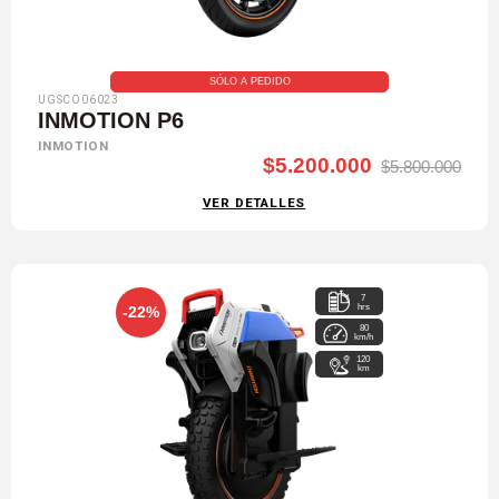
SÓLO A PEDIDO
UGSCO06023
INMOTION P6
INMOTION
$5.200.000
$5.800.000
VER DETALLES
7
hrs
-22%
80
km/h
120
km