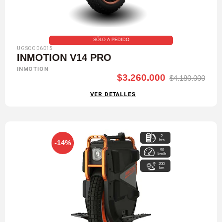
SÓLO A PEDIDO
UGSCO06015
INMOTION V14 PRO
INMOTION
$3.260.000
$4.180.000
VER DETALLES
2
hrs
-14%
90
km/h
200
km