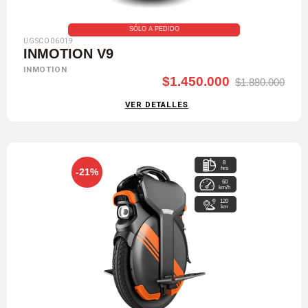
SÓLO A PEDIDO
UGSCO06019
INMOTION V9
INMOTION
$1.450.000
$1.880.000
VER DETALLES
8
hrs
-21%
60
km/h
120
km