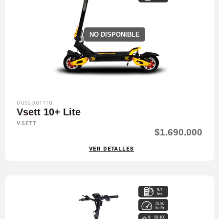
NO DISPONIBLE
UGSCO01110
Vsett 10+ Lite
VSETT
$1.690.000
VER DETALLES
5-7
hrs
75-80
km/h
50-100