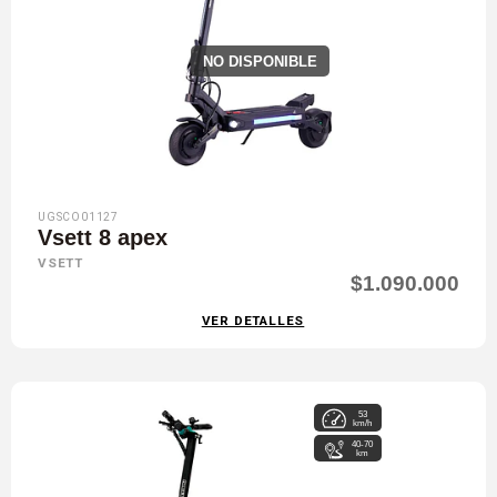
NO DISPONIBLE
UGSCO01127
Vsett 8 apex
VSETT
$1.090.000
VER DETALLES
53
km/h
40-70
km