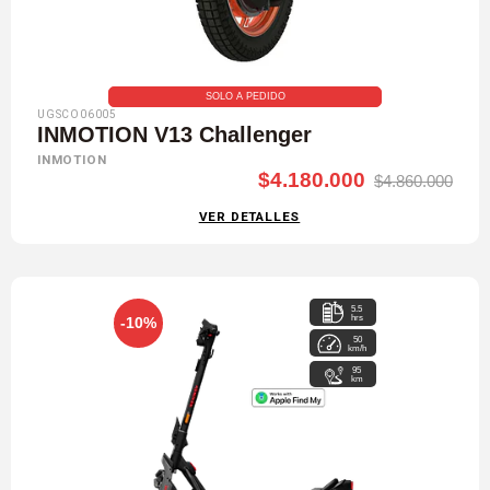
SOLO A PEDIDO
UGSCO06005
INMOTION V13 Challenger
INMOTION
$4.180.000
$4.860.000
VER DETALLES
5.5
hrs
-10%
50
km/h
95
km