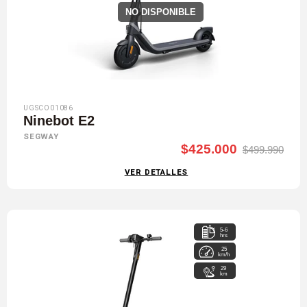
NO DISPONIBLE
UGSCO01086
Ninebot E2
SEGWAY
$425.000
$499.990
VER DETALLES
5-6
hrs
25
km/h
29
km