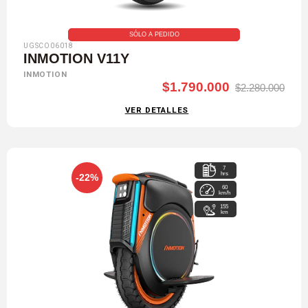
SÓLO A PEDIDO
UGSCO06018
INMOTION V11Y
INMOTION
$1.790.000
$2.280.000
VER DETALLES
7
hrs
-22%
60
km/h
155
km