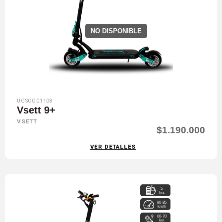
NO DISPONIBLE
UGSCO01108
Vsett 9+
VSETT
$1.190.000
VER DETALLES
5
hrs
80-85
km/h
60-70
km