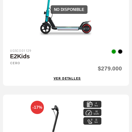
NO DISPONIBLE
UGSCO01129
E2Kids
CERO
$279.000
VER DETALLES
4
hrs
-17%
16
km/h
11
km