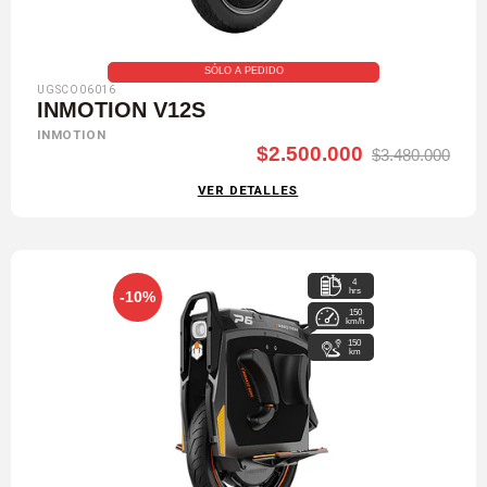
SÓLO A PEDIDO
UGSCO06016
INMOTION V12S
INMOTION
$2.500.000
$3.480.000
VER DETALLES
4
hrs
-10%
150
km/h
150
km