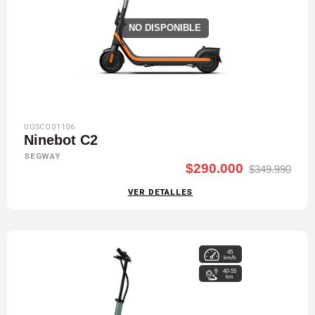
NO DISPONIBLE
UGSCO01106
Ninebot C2
SEGWAY
$290.000
$349.990
VER DETALLES
45
km/h
40-55
km