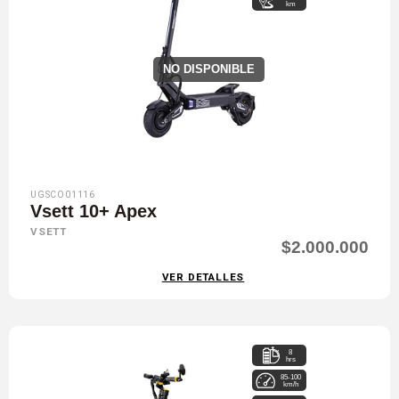
km
NO DISPONIBLE
UGSCO01116
Vsett 10+ Apex
VSETT
$2.000.000
VER DETALLES
8
hrs
85-100
km/h