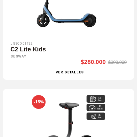
UGSCO01132
C2 Lite Kids
SEGWAY
$280.000
$300.000
VER DETALLES
4.5
hrs
-15%
18
km/h
35
km