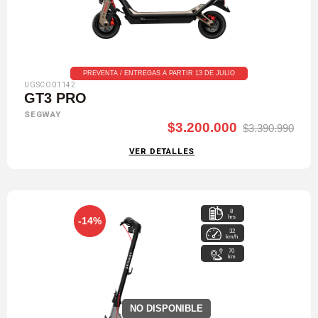
PREVENTA / ENTREGAS A PARTIR 13 DE JULIO
UGSCO01142
GT3 PRO
SEGWAY
$3.200.000
$3.390.990
VER DETALLES
8
hrs
-14%
32
km/h
70
km
NO DISPONIBLE