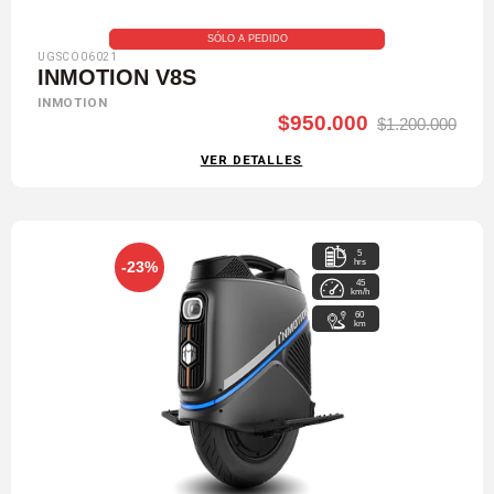
SÓLO A PEDIDO
UGSCO06021
INMOTION V8S
INMOTION
$950.000
$1.200.000
VER DETALLES
5
hrs
-23%
45
km/h
60
km