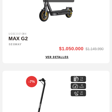
UGSCO01084
MAX G2
SEGWAY
$1.050.000
$1.149.990
VER DETALLES
7.8
hrs
-7%
16
km/h
14
km