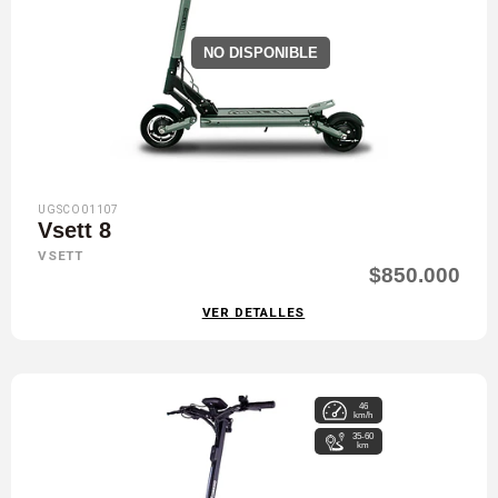
NO DISPONIBLE
UGSCO01107
Vsett 8
VSETT
$850.000
VER DETALLES
46
km/h
35-60
km