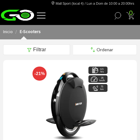
Mall Sport (local 4) / Lun a Dom de 10:00 a 20:00hrs
0
Inicio
E-Scooters
Filtrar
6.5
hrs
-21%
35
km/h
75
km