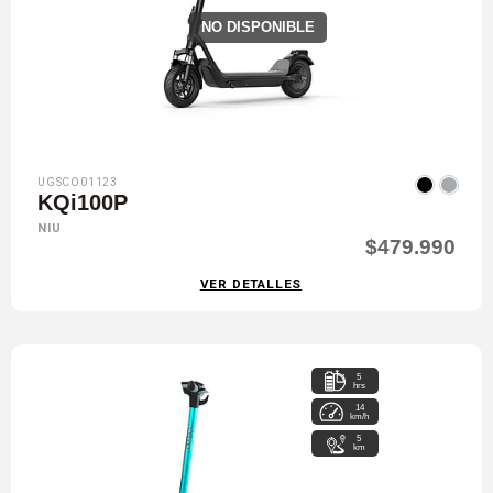
NO DISPONIBLE
UGSCO01123
KQi100P
NIU
$479.990
VER DETALLES
5
hrs
14
km/h
5
km