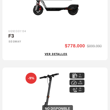
UGSCO01134
F3
SEGWAY
$778.000
$899.990
VER DETALLES
5
hrs
-9%
35
km/h
70
km
NO DISPONIBLE