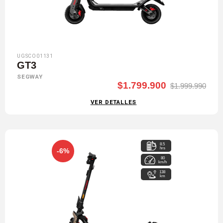
UGSCO01131
GT3
SEGWAY
$1.799.900
$1.999.990
VER DETALLES
8.5
hrs
-6%
80
km/h
138
km