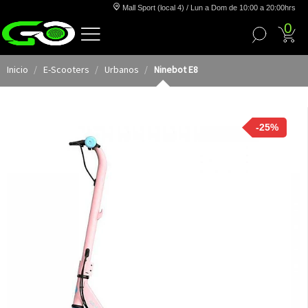
Mall Sport (local 4) / Lun a Dom de 10:00 a 20:00hrs
0
Inicio
E-Scooters
Urbanos
Ninebot E8
-25%