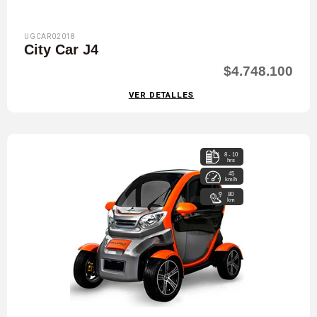
UGCAR02018
City Car J4
$4.748.100
VER DETALLES
8 - 10
hrs
45
km/h
80
km