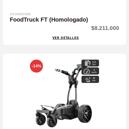
UGCAR03009
FoodTruck FT (Homologado)
$8.211.000
VER DETALLES
6-8
hrs
-14%
9
km/h
36
km