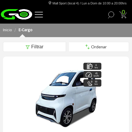
Mall Sport (local 4) / Lun a Dom de 10:00 a 20:00hrs
0
Inicio
E-Cargo
Filtrar
6
hrs
45
km/h
50
km