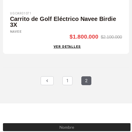
UGCAR01071
Carrito de Golf Eléctrico Navee Birdie
3X
NAVEE
$1.800.000
$2.100.000
VER DETALLES
1
2
SUSCRÍBETE AHORA
Recibe las mejores promociones, descuentos y novedades