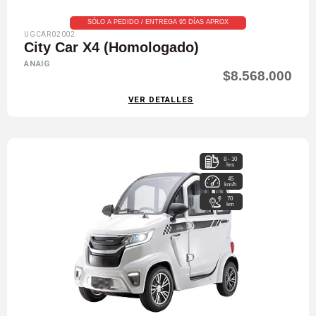
SÓLO A PEDIDO / ENTREGA 95 DÍAS APROX
UGCAR02002
City Car X4 (Homologado)
ANAIG
$8.568.000
VER DETALLES
8 - 10
hrs
45
km/h
70
km