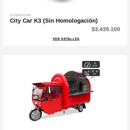
UGCAR02006
City Car K3 (Sin Homologación)
$3.439.100
VER DETALLES
25
km/h
35 - 40
km