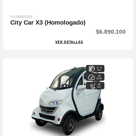
UGCAR02003
City Car X3 (Homologado)
$6.890.100
VER DETALLES
6 - 8
hrs
35
km/h
45
km