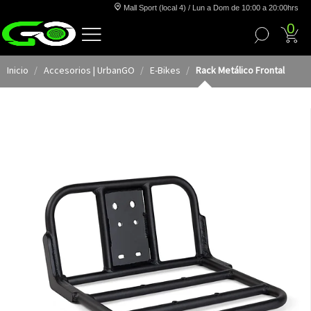
Mall Sport (local 4) / Lun a Dom de 10:00 a 20:00hrs
0
Inicio
Accesorios | UrbanGO
E-Bikes
Rack Metálico Frontal