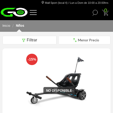
Mall Sport (local 4) / Lun a Dom de 10:00 a 20:00hrs
0
Inicio
Niños
Filtrar
-15%
NO DISPONIBLE