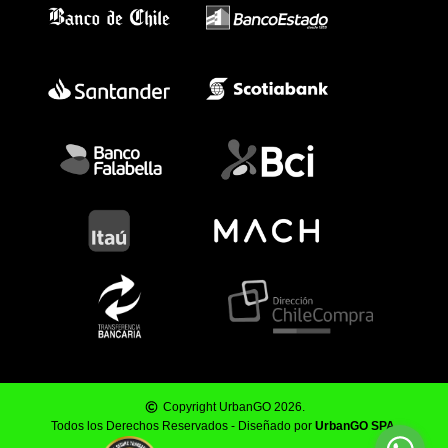
Copyright UrbanGO 2026.
Todos los Derechos Reservados - Diseñado por
UrbanGO SPA
.