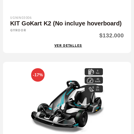
UGNIN03006
KIT GoKart K2 (No incluye hoverboard)
GYROOR
$132.000
VER DETALLES
4
hrs
-17%
43
km/h
25
km