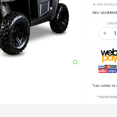
VER DETALL
SKU: UGCAR04
CANTI
*Las cuotas se 
**ENVIO PO