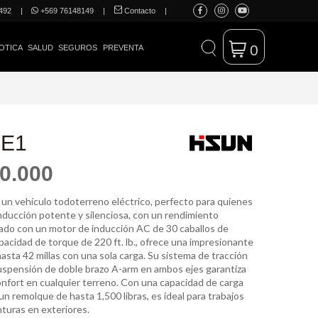
492
|
+569 76148149
|
Contacto
|
0
OTICA
SALUD
SEGUROS
PREVENTA
 E1
0.000
 un vehículo todoterreno eléctrico, perfecto para quienes
ducción potente y silenciosa, con un rendimiento
pado con un motor de inducción AC de 30 caballos de
pacidad de torque de 220 ft. lb., ofrece una impresionante
sta 42 millas con una sola carga. Su sistema de tracción
pensión de doble brazo A-arm en ambos ejes garantiza
onfort en cualquier terreno. Con una capacidad de carga
 un remolque de hasta 1,500 libras, es ideal para trabajos
turas en exteriores.