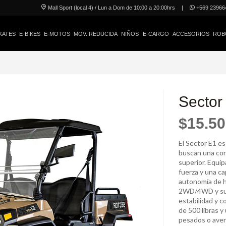
Mall Sport (local 4) / Lun a Dom de 10:00 a 20:00hrs
|
+569 23966
KATES
E-BIKES
E-MOTOS
MOV. REDUCIDA
NIÑOS
E-CARGO
ACCESORIOS
ROB
Sector
$15.50
El Sector E1 es
buscan una con
superior. Equi
fuerza y una ca
autonomía de ha
2WD/4WD y sus
estabilidad y c
de 500 libras y
pesados o aven