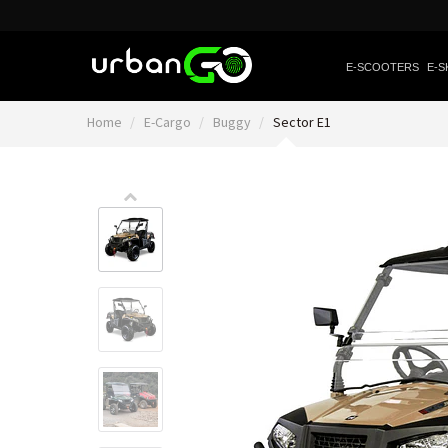
E-SCOOTERS
E-S
Home
E-Cargo
Buggy
Sector E1
Video