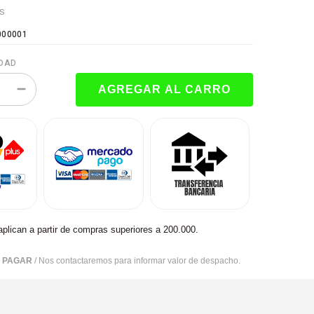
ES
000001
DAD
aplican a partir de compras superiores a 200.000.
R PAGAR
/ Nos contactaremos para informar valor de despacho.