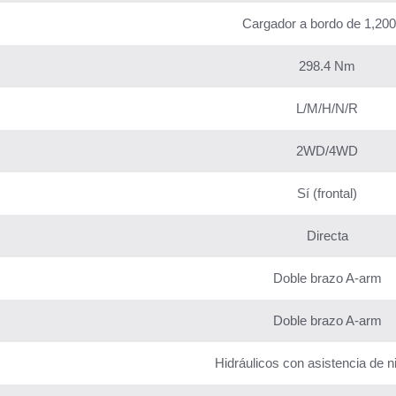
Cargador a bordo de 1,20
298.4 Nm
L/M/H/N/R
2WD/4WD
Sí (frontal)
Directa
Doble brazo A-arm
Doble brazo A-arm
Hidráulicos con asistencia de n