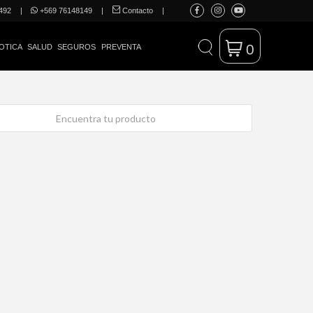
492
|
+569 76148149
|
Contacto
|
0
OTICA
SALUD
SEGUROS
PREVENTA