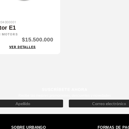
04000001
tor E1
N MOTORS
$15.500.000
VER DETALLES
SUSCRÍBETE AHORA
Recibe las mejores promociones, descuentos y novedades
SOBRE URBANGO
FORMAS DE PA