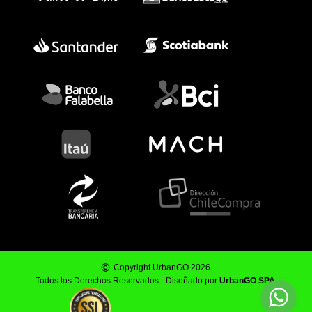
Copyright UrbanGO 2026.
Todos los Derechos Reservados - Diseñado por
UrbanGO SPA
.