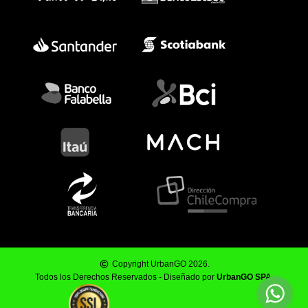
Copyright UrbanGO 2026.
Todos los Derechos Reservados - Diseñado por
UrbanGO SPA
.