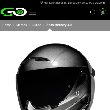
Mall Sport (local 4) / Lun a Dom de 10:00 a 20:00hrs
0
Home
Marcas
Ruroc
Atlas Mercury 4.0