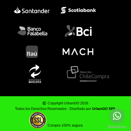
Copyright UrbanGO 2026.
Todos los Derechos Reservados - Diseñado por
UrbanGO SPA
.
Compra 100% segura