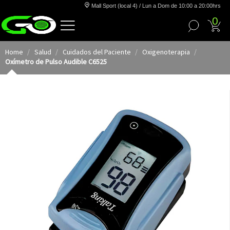
Mall Sport (local 4) / Lun a Dom de 10:00 a 20:00hrs
0
Home
Salud
Cuidados del Paciente
Oxigenoterapia
Oxímetro de Pulso Audible C6525