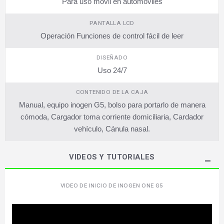
Para uso móvil en automóviles
PANTALLA LCD
Operación Funciones de control fácil de leer
DISEÑADO
Uso 24/7
CONTENIDO DE LA CAJA
Manual, equipo inogen G5, bolso para portarlo de manera
cómoda, Cargador toma corriente domiciliaria, Cardador
vehículo, Cánula nasal.
VIDEOS Y TUTORIALES
VIDEO DE INICIO DE INOGEN ONE G5