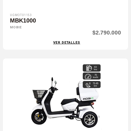
UGMOT01153
MBK1000
MOBIE
$2.790.000
VER DETALLES
XX
hrs
70
km/h
75-85
km