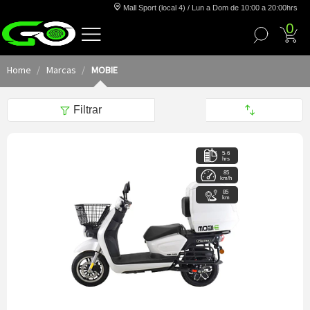
Mall Sport (local 4) / Lun a Dom de 10:00 a 20:00hrs
0
Home
Marcas
MOBIE
Filtrar
5-6
hrs
85
km/h
85
km