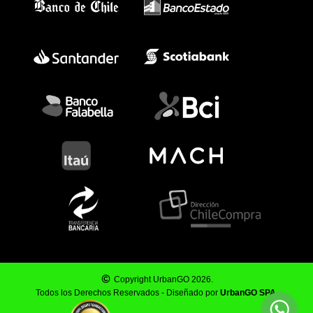
Copyright UrbanGO 2026.
Todos los Derechos Reservados - Diseñado por
UrbanGO SPA
.