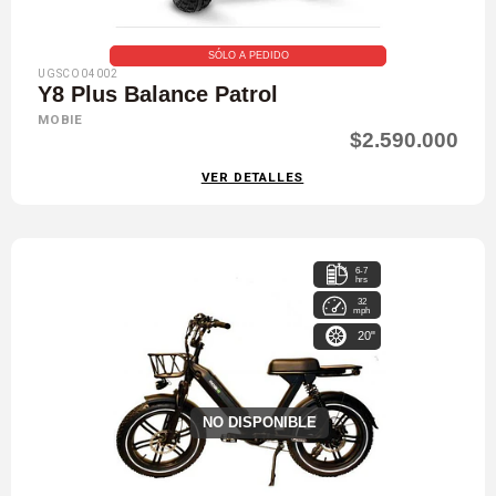
SÓLO A PEDIDO
UGSCO04002
Y8 Plus Balance Patrol
MOBIE
$2.590.000
VER DETALLES
6-7
hrs
32
mph
20"
NO DISPONIBLE