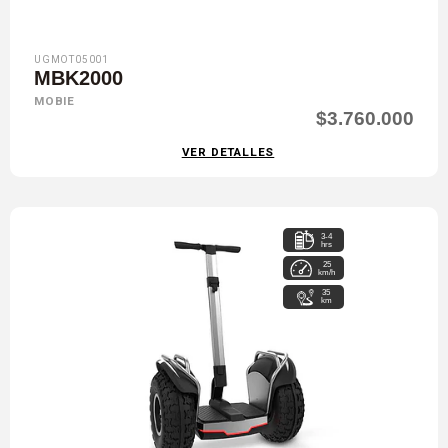
UGMOT05001
MBK2000
MOBIE
$3.760.000
VER DETALLES
3-4
hrs
25
km/h
35
km