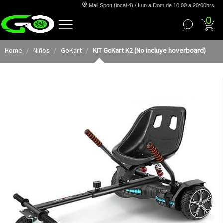
Mall Sport (local 4) / Lun a Dom de 10:00 a 20:00hrs
0
Home
Niños
GoKart
KIT GoKart K2 (No incluye hoverboard)