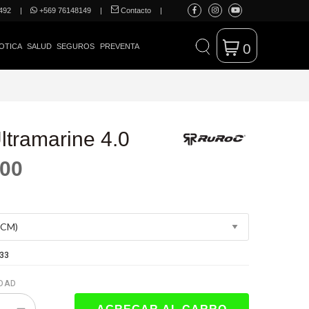
492
|
+569 76148149
|
Contacto
|
0
OTICA
SALUD
SEGUROS
PREVENTA
ltramarine 4.0
000
33
DAD