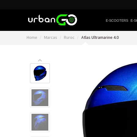
E-SCOOTERS
E-S
Home
Marcas
Ruroc
Atlas Ultramarine 4.0
Video