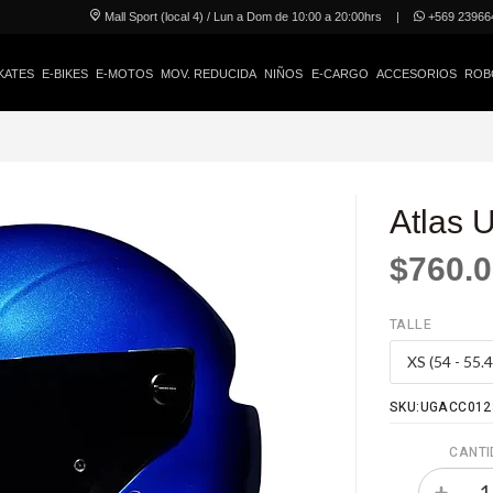
Mall Sport (local 4) / Lun a Dom de 10:00 a 20:00hrs
|
+569 23966
KATES
E-BIKES
E-MOTOS
MOV. REDUCIDA
NIÑOS
E-CARGO
ACCESORIOS
ROB
Atlas U
$760.
TALLE
SKU:UGACC012
CANTI