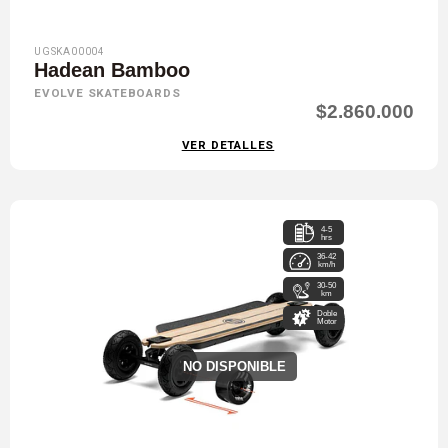
UGSKA00004
Hadean Bamboo
EVOLVE SKATEBOARDS
$2.860.000
VER DETALLES
4-5
hrs
36-42
km/h
30-50
km
Doble
Motor
NO DISPONIBLE