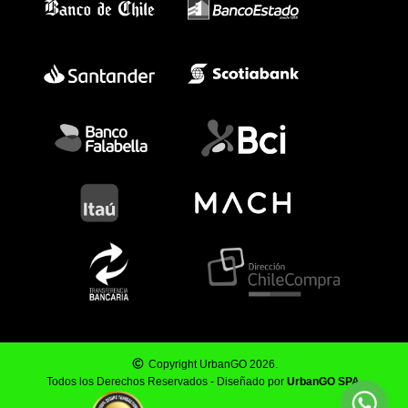
Copyright UrbanGO 2026.
Todos los Derechos Reservados - Diseñado por
UrbanGO SPA
.