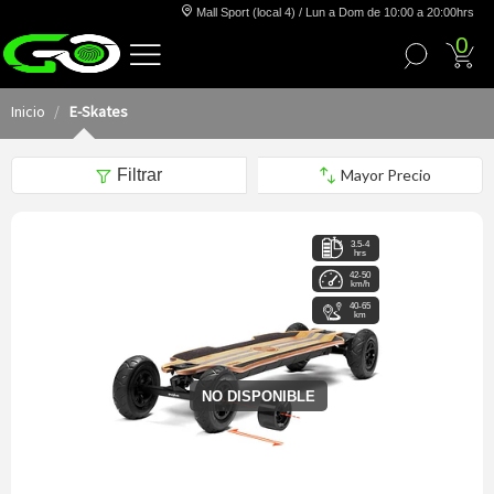
Mall Sport (local 4) / Lun a Dom de 10:00 a 20:00hrs
0
Inicio
E-Skates
Filtrar
3.5-4
hrs
42-50
km/h
40-65
km
NO DISPONIBLE