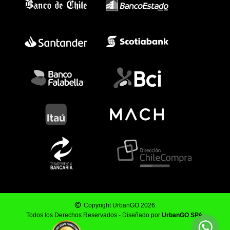
Copyright UrbanGO 2026.
Todos los Derechos Reservados - Diseñado por
UrbanGO SPA
.