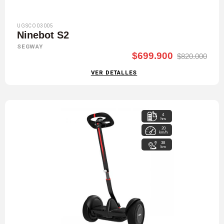
UGSCO03005
Ninebot S2
SEGWAY
$699.900
$820.000
VER DETALLES
4
hrs
20
km/h
38
km