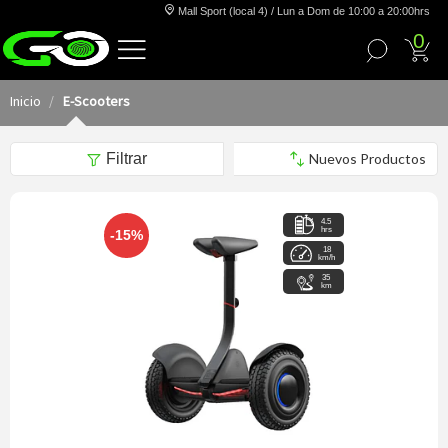
Mall Sport (local 4) / Lun a Dom de 10:00 a 20:00hrs
0
Inicio
E-Scooters
Filtrar
4.5
hrs
-15%
18
km/h
35
km