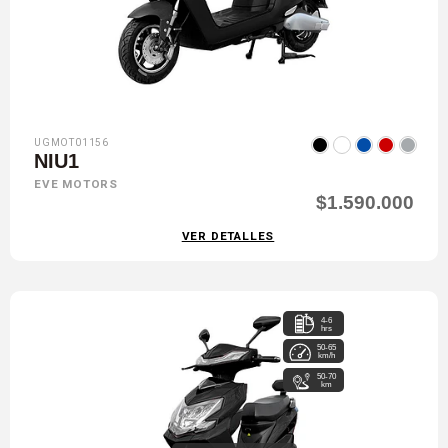
UGMOT01156
NIU1
EVE MOTORS
$1.590.000
VER DETALLES
4-6
hrs
50-65
km/h
50-70
km