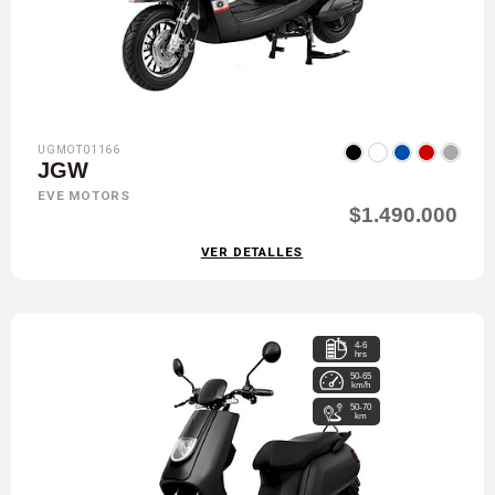
UGMOT01166
JGW
EVE MOTORS
$1.490.000
VER DETALLES
4-6
hrs
50-65
km/h
50-70
km