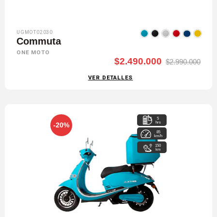
UGMOT02030
Commuta
ONE MOTO
$2.490.000
$2.990.000
VER DETALLES
5
hrs
-20%
85
km/h
150
km