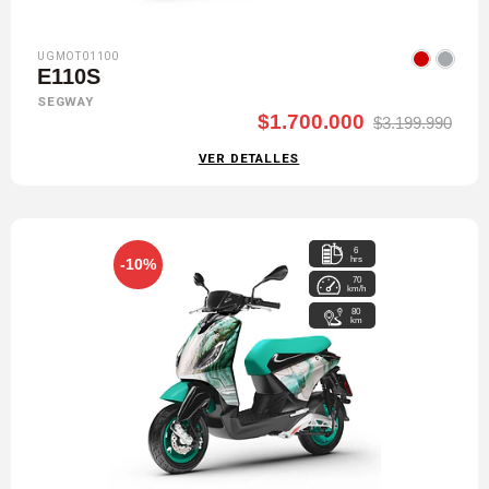
UGMOT01100
E110S
SEGWAY
$1.700.000
$3.199.990
VER DETALLES
6
hrs
-10%
70
km/h
80
km