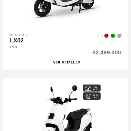
UGMOT01219
LX02
LVN
$2.499.000
VER DETALLES
55
km/h
50-70
km