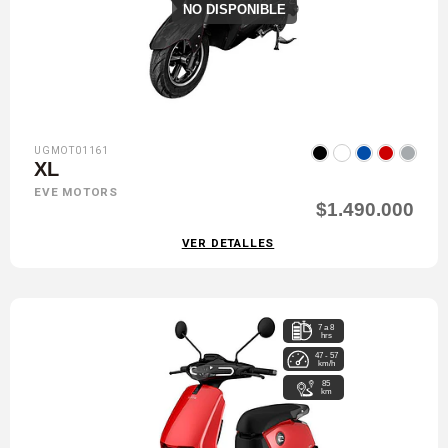
NO DISPONIBLE
UGMOT01161
XL
EVE MOTORS
$1.490.000
VER DETALLES
7 a 8
hrs
47 - 57
km/h
85
km