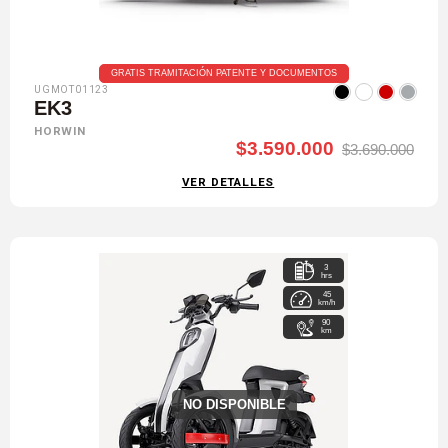
GRATIS TRAMITACIÓN PATENTE Y DOCUMENTOS
UGMOT01123
EK3
HORWIN
$3.590.000
$3.690.000
VER DETALLES
3
hrs
45
km/h
90
km
NO DISPONIBLE