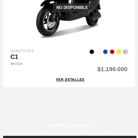
NO DISPONIBLE
UGMOT01010
C1
WOQU
$1.190.000
VER DETALLES
SUSCRÍBETE AHORA
Recibe las mejores promociones, descuentos y novedades