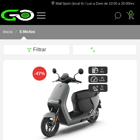
Mall Sport (local 4) / Lun a Dom de 10:00 a 20:00hrs
0
Inicio
E-Motos
Filtrar
4
hrs
-47%
45
km/h
72
km