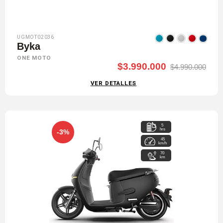
UGMOT02036
Byka
ONE MOTO
$3.990.000
$4.990.000
VER DETALLES
5
hrs
-3%
45
km/h
70
km