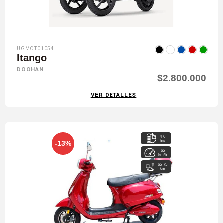
UGMOT01054
Itango
DOOHAN
$2.800.000
VER DETALLES
4-6
hrs
-13%
65
km/h
65-75
km