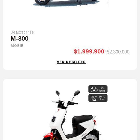
UGMOT01189
M-300
MOBIE
$1.999.900
$2.300.000
VER DETALLES
45
km/h
50-70
km