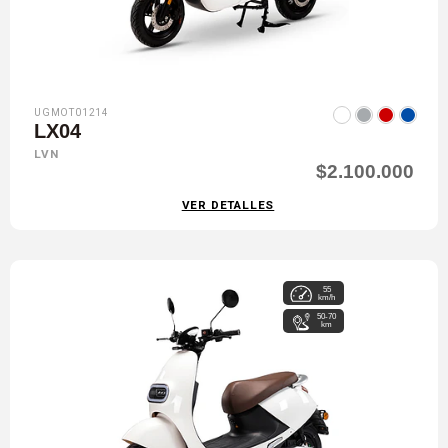
UGMOT01214
LX04
LVN
$2.100.000
VER DETALLES
55
km/h
50-70
km