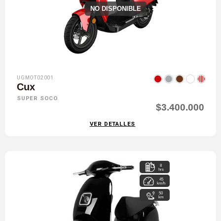
NO DISPONIBLE
UGMOT02001
Cux
SUPER SOCO
$3.400.000
VER DETALLES
8
hrs
45
km/h
50
km