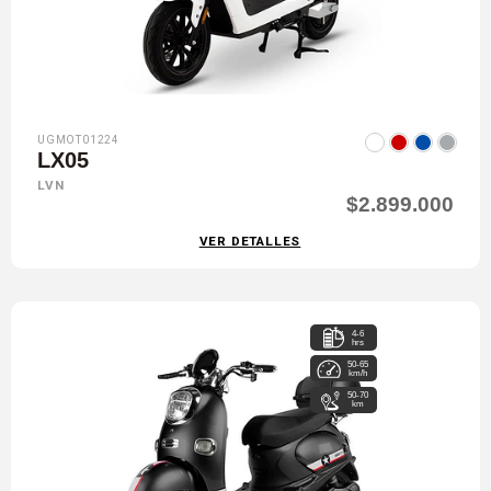
UGMOT01224
LX05
LVN
$2.899.000
VER DETALLES
4-6
hrs
50-65
km/h
50-70
km