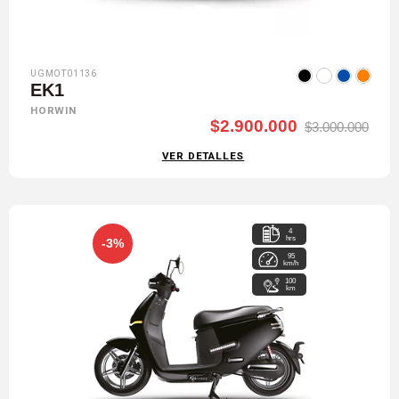
UGMOT01136
EK1
HORWIN
$2.900.000
$3.000.000
VER DETALLES
4
hrs
-3%
95
km/h
100
km