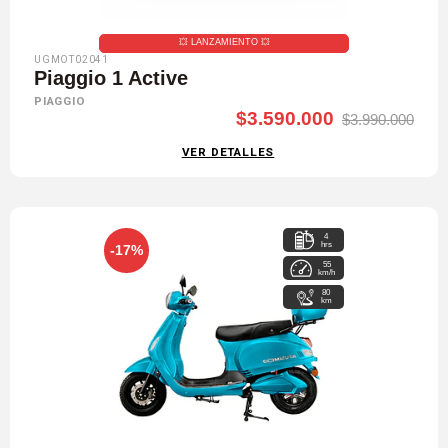
💥​ LANZAMIENTO 💥​
UGMOT02041
Piaggio 1 Active
PIAGGIO
$3.590.000
$3.990.000
VER DETALLES
4
hrs
-17%
55
km/h
80
km