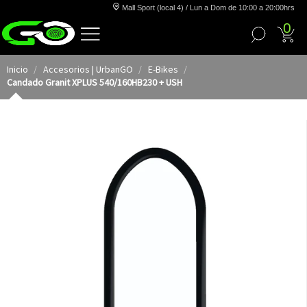
Mall Sport (local 4) / Lun a Dom de 10:00 a 20:00hrs
0
Inicio
Accesorios | UrbanGO
E-Bikes
Candado Granit XPLUS 540/160HB230 + USH