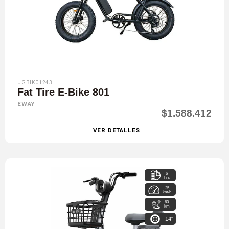
UGBIK01243
Fat Tire E-Bike 801
EWAY
$1.588.412
VER DETALLES
6
hrs
25
km/h
60
km
14"