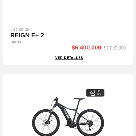
UGBIK01294
REIGN E+ 2
GIANT
$6.400.000
$7.090.000
VER DETALLES
80
km