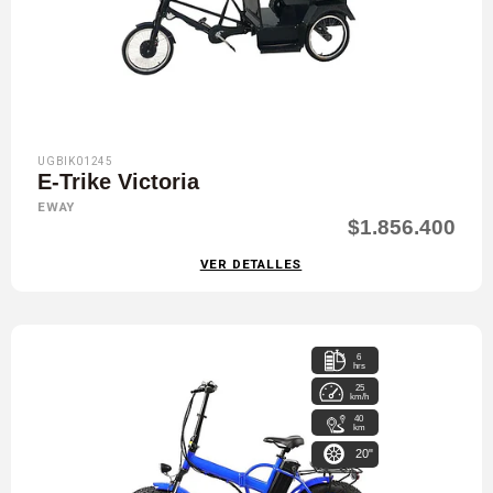
UGBIK01245
E-Trike Victoria
EWAY
$1.856.400
VER DETALLES
6
hrs
25
km/h
40
km
20"