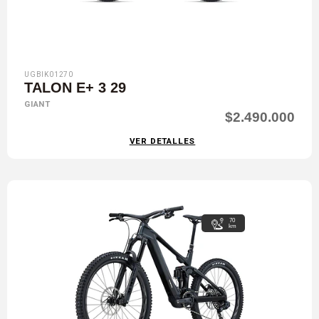
UGBIK01270
TALON E+ 3 29
GIANT
$2.490.000
VER DETALLES
70
km