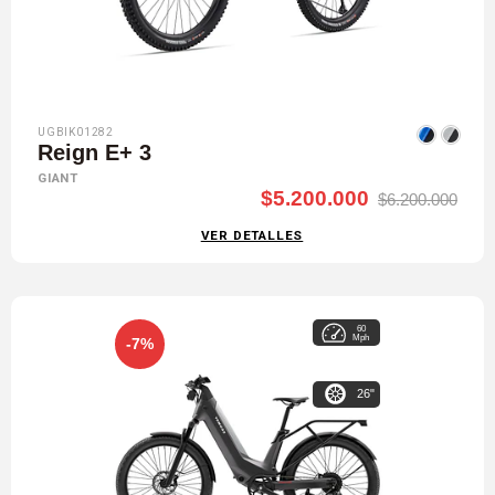
UGBIK01282
Reign E+ 3
GIANT
$5.200.000
$6.200.000
VER DETALLES
60
Mph
-7%
26"