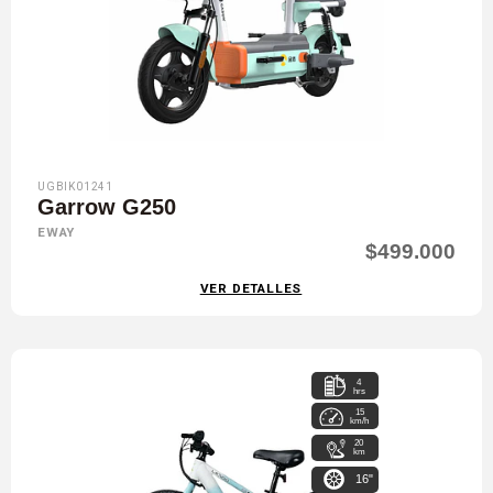
UGBIK01241
Garrow G250
EWAY
$499.000
VER DETALLES
4
hrs
15
km/h
20
km
16"