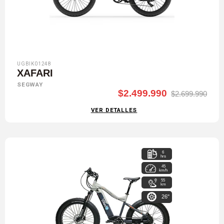
UGBIK01248
XAFARI
SEGWAY
$2.499.990
$2.699.990
VER DETALLES
6
hrs
45
km/h
55
km
26"