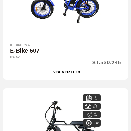
UGBIK01244
E-Bike 507
EWAY
$1.530.245
VER DETALLES
6
hrs
25
km/h
40
km
20"