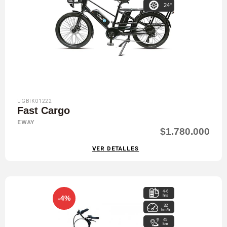
24"
UGBIK01222
Fast Cargo
EWAY
$1.780.000
VER DETALLES
4-6
hrs
-4%
32
km/h
45
km