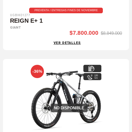
PREVENTA / ENTREGAS FINES DE NOVIEMBRE
UGBIK01277
REIGN E+ 1
GIANT
$7.800.000
$8.849.000
VER DETALLES
-36%
120
km
NO DISPONIBLE