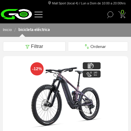
Mall Sport (local 4) / Lun a Dom de 10:00 a 20:00hrs
0
Inicio
bicicleta eléctrica
Filtrar
-12%
140
km