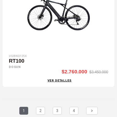
UGBIK01254
RT100
DOSUN
$2.760.000
$3.450.000
VER DETALLES
1
2
3
4