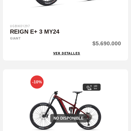
UGBIK01297
REIGN E+ 3 MY24
GIANT
$5.690.000
VER DETALLES
-10%
140
km
NO DISPONIBLE