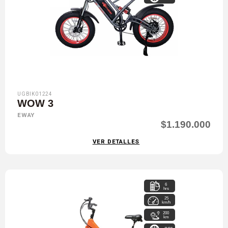
UGBIK01224
WOW 3
EWAY
$1.190.000
VER DETALLES
6
hrs
25
km/h
200
km