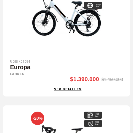
26"
UGBIK01034
Europa
FAHREN
$1.390.000
$1.450.000
VER DETALLES
7-8
hrs
-20%
100
km