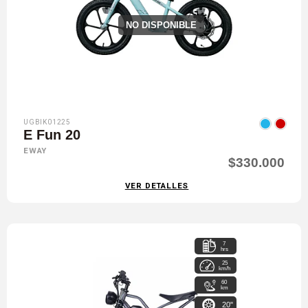
NO DISPONIBLE
UGBIK01225
E Fun 20
EWAY
$330.000
VER DETALLES
7
hrs
25
km/h
60
km
20"