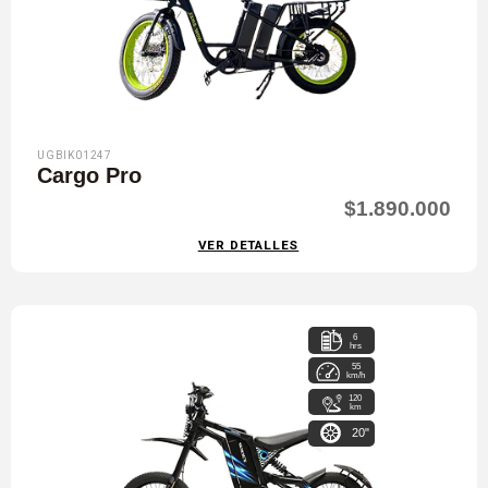
UGBIK01247
Cargo Pro
$1.890.000
VER DETALLES
6
hrs
55
km/h
120
km
20"