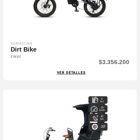
UGBIK01246
Dirt Bike
EWAY
$3.356.200
VER DETALLES
6
hrs
25
km/h
40
km
20"