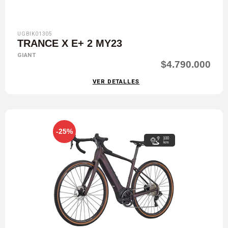
UGBIK01305
TRANCE X E+ 2 MY23
GIANT
$4.790.000
VER DETALLES
-25%
100
km