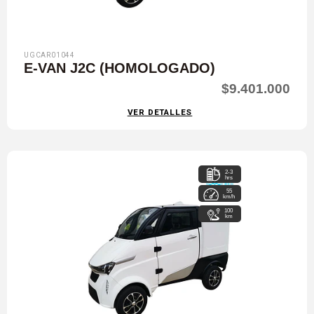
UGCAR01044
E-VAN J2C (HOMOLOGADO)
$9.401.000
VER DETALLES
2-3
hrs
55
km/h
100
km