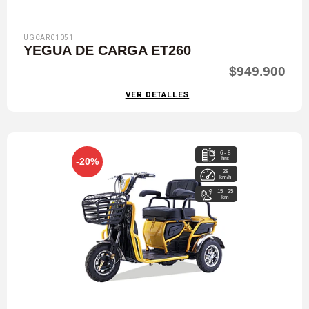
UGCAR01051
YEGUA DE CARGA ET260
$949.900
VER DETALLES
6 - 8
hrs
-20%
28
km/h
15 - 25
km