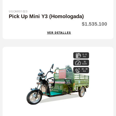
UGCAR01023
Pick Up Mini Y3 (Homologada)
$1.535.100
VER DETALLES
6 - 8
hrs
30
km/h
30 - 40
km