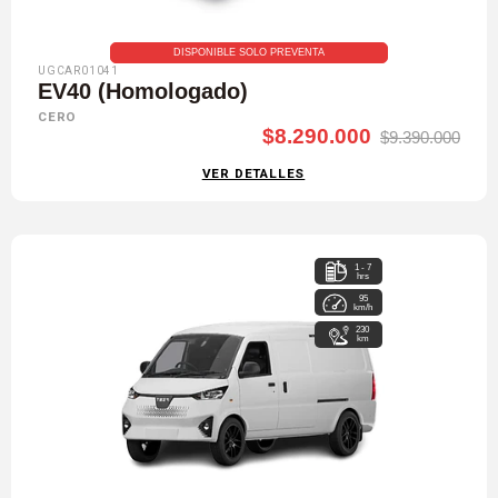
DISPONIBLE SOLO PREVENTA
UGCAR01041
EV40 (Homologado)
CERO
$8.290.000
$9.390.000
VER DETALLES
1 - 7
hrs
95
km/h
230
km