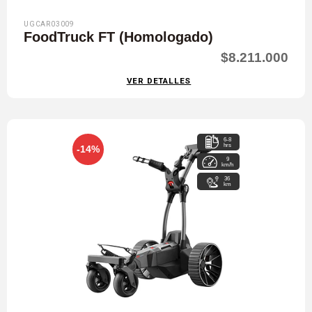
UGCAR03009
FoodTruck FT (Homologado)
$8.211.000
VER DETALLES
6-8
hrs
-14%
9
km/h
36
km