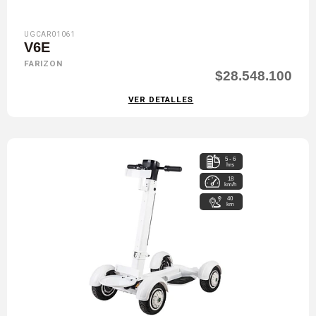
UGCAR01061
V6E
FARIZON
$28.548.100
VER DETALLES
5 - 6
hrs
18
km/h
40
km