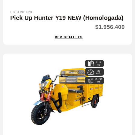
UGCAR01028
Pick Up Hunter Y19 NEW (Homologada)
$1.956.400
VER DETALLES
6 - 8
hrs
35
km/h
40 - 55
km