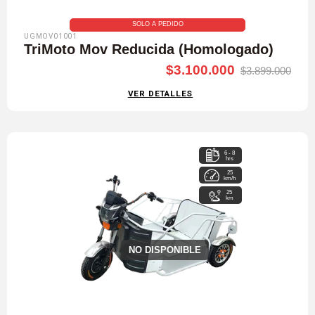
SOLO A PEDIDO
UGMOV01001
TriMoto Mov Reducida (Homologado)
$3.100.000
$3.899.000
VER DETALLES
6 - 8
hrs
25
km/h
25
km
NO DISPONIBLE