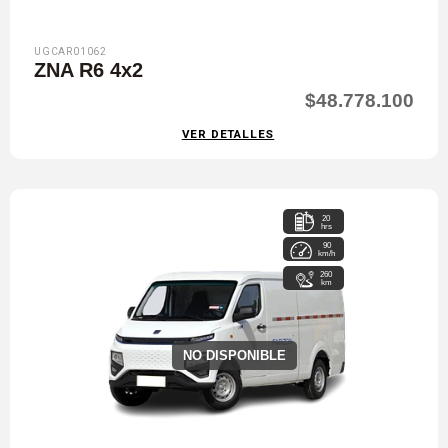
UGCAR01062
ZNA R6 4x2
$48.778.100
VER DETALLES
20
hrs
90
km/h
260
km
NO DISPONIBLE