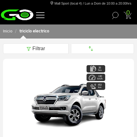
Mall Sport (local 4) / Lun a Dom de 10:00 a 20:00hrs
0
Inicio
triciclo electrico
Filtrar
35
hrs
130
km/h
453
km