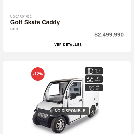
UGCAR01052
Golf Skate Caddy
GSC
$2.499.990
VER DETALLES
6 - 8
hrs
-12%
45
km/h
65
km
NO DISPONIBLE