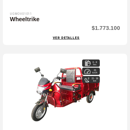
UGMOV01011
Wheeltrike
$1.773.100
VER DETALLES
6 - 8
hrs
25
km/h
15 - 18
km