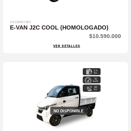
UGCAR01045
E-VAN J2C COOL (HOMOLOGADO)
$10.590.000
VER DETALLES
2-3
hrs
52
km/h
110
km
NO DISPONIBLE