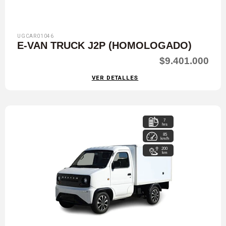
UGCAR01046
E-VAN TRUCK J2P (HOMOLOGADO)
$9.401.000
VER DETALLES
7
hrs
85
km/h
200
km