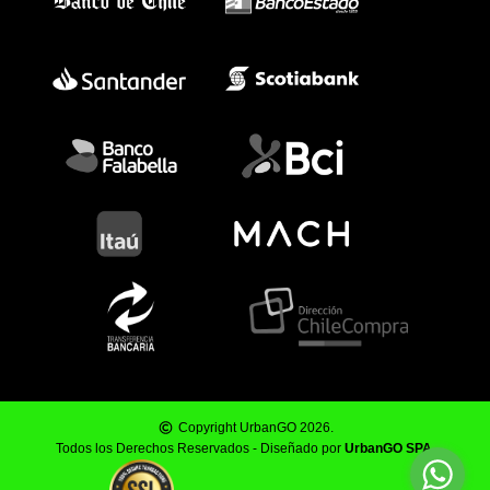
Copyright UrbanGO 2026.
Todos los Derechos Reservados - Diseñado por
UrbanGO SPA
.