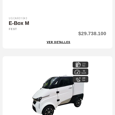
UGCAR01043
E-Box M
FEST
$29.738.100
VER DETALLES
2-3
hrs
55
km/h
100
km