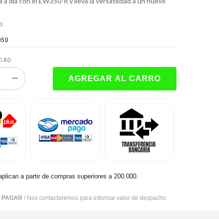
a a día con el EW350-R y lleva la versatilidad a un nuevo
ES
050
DAD
aplican a partir de compras superiores a 200.000.
R PAGAR
/ Nos contactaremos para informar valor de despacho.