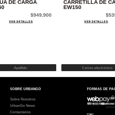
UA DE CARGA
CARRETILLA DE C
60
EW150
$949.900
$53
VER DETALLES
VER DETALLES
SUSCRÍBETE AHORA
Recibe las mejores promociones, descuentos y novedades
SOBRE URBANGO
FORMAS DE PA
Sobre Nosotros
UrbanGo News
Contactanos