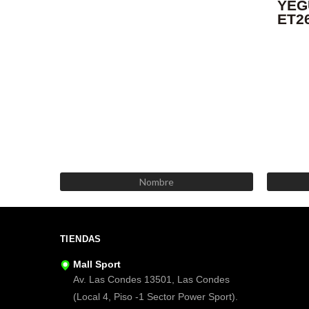
YEG
ET2
TIENDAS
Mall Sport
Av. Las Condes 13501, Las Condes
(Local 4, Piso -1 Sector Power Sport).