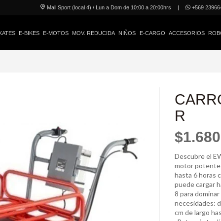
Mall Sport (local 4) / Lun a Dom de 10:00 a 20:00hrs
|
+569 23966
KATES
E-BIKES
E-MOTOS
MOV. REDUCIDA
NIÑOS
E-CARGO
ACCESORIOS
ROB
CARR
R
$1.680
Descubre el EW
motor potente 
hasta 6 horas 
puede cargar h
8 para dominar 
necesidades: 
cm de largo ha