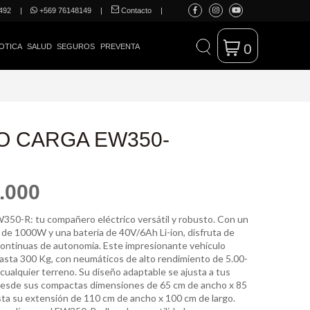
492
|
+569 76148149
|
Contacto
|
0
OTICA
SALUD
SEGUROS
PREVENTA
O CARGA EW350-
.000
350-R: tu compañero eléctrico versátil y robusto. Con un
de 1000W y una batería de 40V/6Ah Li-ion, disfruta de
continuas de autonomía. Este impresionante vehículo
asta 300 Kg, con neumáticos de alto rendimiento de 5.00-
cualquier terreno. Su diseño adaptable se ajusta a tus
desde sus compactas dimensiones de 65 cm de ancho x 85
sta su extensión de 110 cm de ancho x 100 cm de largo.