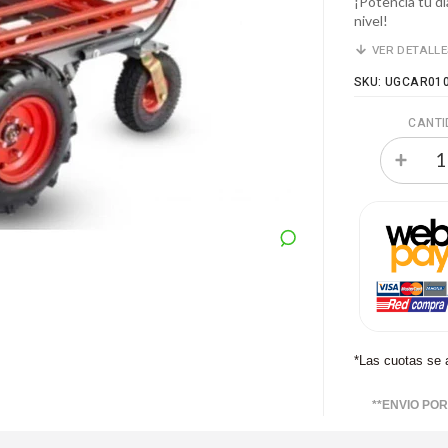
¡Potencia tu dí
nivel!
VER DETALL
SKU: UGCAR01
CANTI
*Las cuotas se 
**ENVIO PO