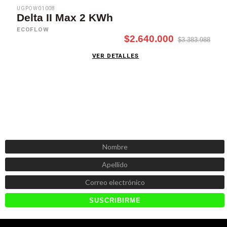
UGPOW01008
Delta II Max 2 KWh
ECOFLOW
$2.640.000
$3.383.988
VER DETALLES
SUSCRÍBETE AHORA
Recibe las mejores promociones, descuentos y novedades