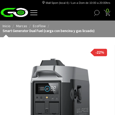
Mall Sport (local 4) / Lun a Dom de 10:00 a 20:00hrs
0
Inicio
Marcas
EcoFlow
Smart Generator Dual Fuel (carga con bencina y gas licuado)
-22%