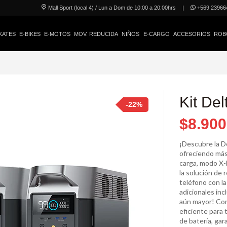
Mall Sport (local 4) / Lun a Dom de 10:00 a 20:00hrs
|
+569 23966
KATES
E-BIKES
E-MOTOS
MOV. REDUCIDA
NIÑOS
E-CARGO
ACCESORIOS
ROB
Kit De
-22%
$8.900
¡Descubre la D
ofreciendo más
carga, modo X-
la solución de 
teléfono con la
adicionales in
aún mayor! Con
eficiente para
de batería, gar