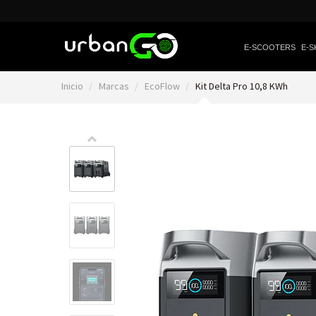
E-SCOOTERS
E-S
Inicio
Marcas
EcoFlow
Kit Delta Pro 10,8 KWh
Video