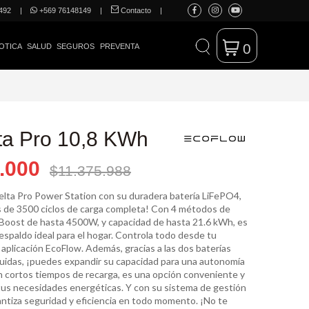
492
|
+569 76148149
|
Contacto
|
0
OTICA
SALUD
SEGUROS
PREVENTA
lta Pro 10,8 KWh
.000
$11.375.988
elta Pro Power Station con su duradera batería LiFePO4,
 de 3500 ciclos de carga completa! Con 4 métodos de
Boost de hasta 4500W, y capacidad de hasta 21.6 kWh, es
respaldo ideal para el hogar. Controla todo desde tu
 aplicación EcoFlow. Además, gracias a las dos baterías
cluidas, ¡puedes expandir su capacidad para una autonomía
 cortos tiempos de recarga, es una opción conveniente y
 tus necesidades energéticas. Y con su sistema de gestión
antiza seguridad y eficiencia en todo momento. ¡No te