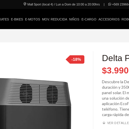
Mall Sport (local 4) / Lun a Dom de 10:00 a 20:00hrs
|
+569 23966
KATES
E-BIKES
E-MOTOS
MOV. REDUCIDA
NIÑOS
E-CARGO
ACCESORIOS
ROB
Delta 
-18%
$3.990
Descubre la De
duración y 350
panel solar. E
una solución de
aplicación Eco
teléfono. Tien
carga rápida d
VER DETALL