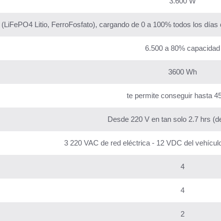
3.600 W
(LiFePO4 Litio, FerroFosfato), cargando de 0 a 100% todos los días d
6.500 a 80% capacidad
3600 Wh
te permite conseguir hasta 
Desde 220 V en tan solo 2.7 hrs (d
3 220 VAC de red eléctrica - 12 VDC del vehícul
4
4
2