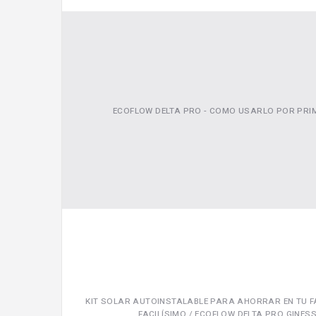
ECOFLOW DELTA PRO - COMO USARLO POR PRI
KIT SOLAR AUTOINSTALABLE PARA AHORRAR EN TU F
FACILÍSIMO / ECOFLOW DELTA PRO GINES