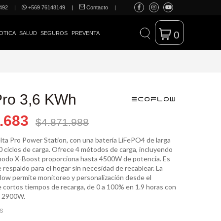
492
|
+569 76148149
|
Contacto
|
0
OTICA
SALUD
SEGUROS
PREVENTA
Pro 3,6 KWh
.683
$4.871.988
lta Pro Power Station, con una batería LiFePO4 de larga
0 ciclos de carga. Ofrece 4 métodos de carga, incluyendo
l modo X-Boost proporciona hasta 4500W de potencia. Es
 respaldo para el hogar sin necesidad de recablear. La
Flow permite monitoreo y personalización desde el
e cortos tiempos de recarga, de 0 a 100% en 1.9 horas con
e 2900W.
ES