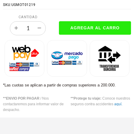
SKU:UGMOT01219
CANTIDAD
*Las cuotas se aplican a partir de compras superiores a 200.000.
**ENVIO POR PAGAR
/ Nos
**Protege tu viaje:
Conoce nuestros
contactaremos para informar valor de
seguros contra accidentes
aquí.
despacho.