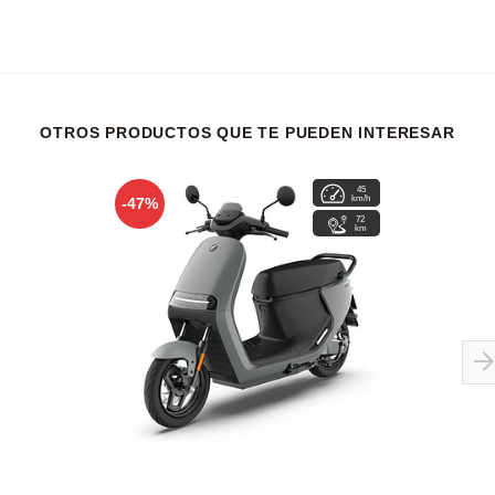
OTROS PRODUCTOS QUE TE PUEDEN INTERESAR
45
4
km/h
hrs
-47%
72
km