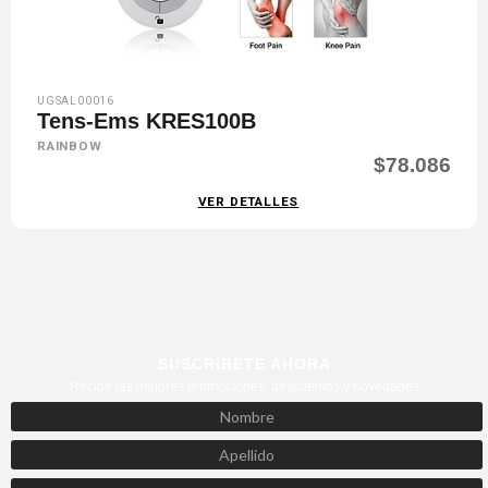
UGSAL00016
Tens-Ems KRES100B
RAINBOW
$78.086
VER DETALLES
SUSCRÍBETE AHORA
Recibe las mejores promociones, descuentos y novedades